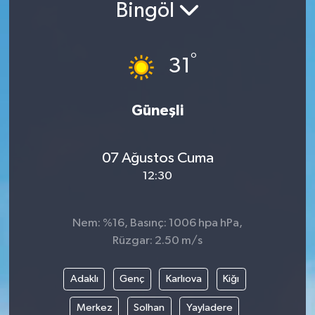
Bingöl
°
31
Güneşli
07 Ağustos Cuma
12:30
Nem: %16, Basınç: 1006 hpa hPa,
Rüzgar: 2.50 m/s
Adaklı
Genç
Karlıova
Kiğı
Merkez
Solhan
Yayladere