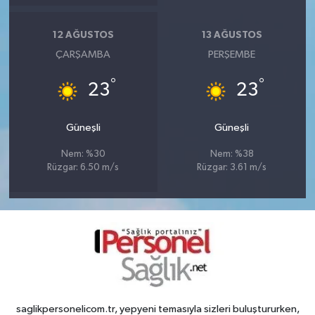
12 AĞUSTOS
13 AĞUSTOS
ÇARŞAMBA
PERŞEMBE
°
°
23
23
Güneşli
Güneşli
Nem: %30
Nem: %38
Rüzgar: 6.50 m/s
Rüzgar: 3.61 m/s
saglikpersonelicom.tr, yepyeni temasıyla sizleri buluştururken,