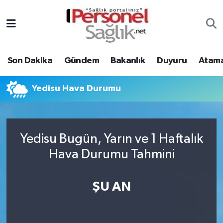
Son Dakika
Nöbetçi Eczaneler
Son Dakika
Gündem
Bakanlık
Duyuru
Atama
Gündem
Hava Durumu
Bakanlık
Trafik Durumu
Yedisu Hava Durumu
Duyuru
Süper Lig Puan Durumu ve Fikstür
Yedisu Bugün, Yarın ve 1 Haftalık
Atamalar
Tüm Manşetler
Hava Durumu Tahmini
Mevzuat
Son Dakika Haberleri
ŞU AN
Sendika
Haber Arşivi
Kpss - Sınav