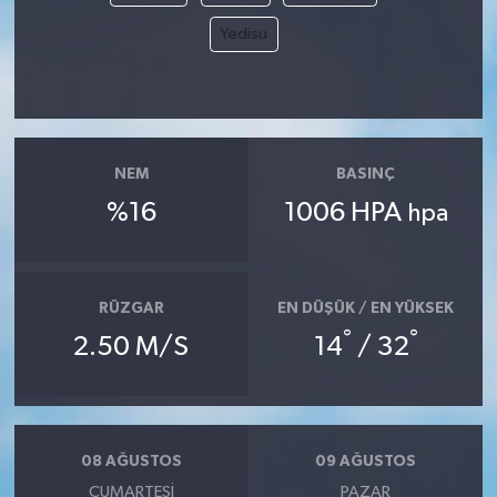
Yedisu
NEM
BASINÇ
%16
1006 HPA
hpa
RÜZGAR
EN DÜŞÜK / EN YÜKSEK
°
°
2.50 M/S
14
/ 32
08 AĞUSTOS
09 AĞUSTOS
CUMARTESI
PAZAR