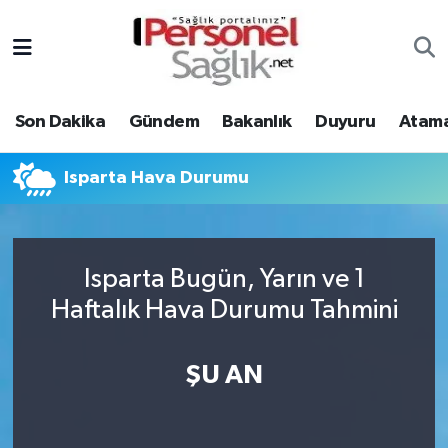
Son Dakika
Nöbetçi Eczaneler
Son Dakika
Gündem
Bakanlık
Duyuru
Atama
Gündem
Hava Durumu
Bakanlık
Trafik Durumu
Isparta Hava Durumu
Duyuru
Süper Lig Puan Durumu ve Fikstür
Isparta Bugün, Yarın ve 1
Atamalar
Tüm Manşetler
Haftalık Hava Durumu Tahmini
Mevzuat
Son Dakika Haberleri
ŞU AN
Sendika
Haber Arşivi
Kpss - Sınav