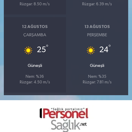
Rüzgar: 8.50 m/s
Rüzgar: 6.39 m/s
12 AĞUSTOS
13 AĞUSTOS
ÇARŞAMBA
PERŞEMBE
°
°
25
24
Güneşli
Güneşli
Nem: %36
Nem: %35
Rüzgar: 4.50 m/s
Rüzgar: 7.81 m/s