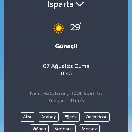
Isparta
°
29
Güneşli
07 Ağustos Cuma
11:45
Nem: %25, Basınç: 1008 hpa hPa,
Rüzgar: 1.31 m/s
Aksu
Atabey
Eğirdir
Gelendost
Gönen
Keçiborlu
Merkez