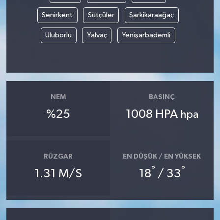
Senirkent
Sütçüler
Şarkikaraağaç
Uluborlu
Yalvaç
Yenişarbademli
NEM
BASINÇ
%25
1008 HPA
hpa
RÜZGAR
EN DÜŞÜK / EN YÜKSEK
°
°
1.31 M/S
18
/ 33