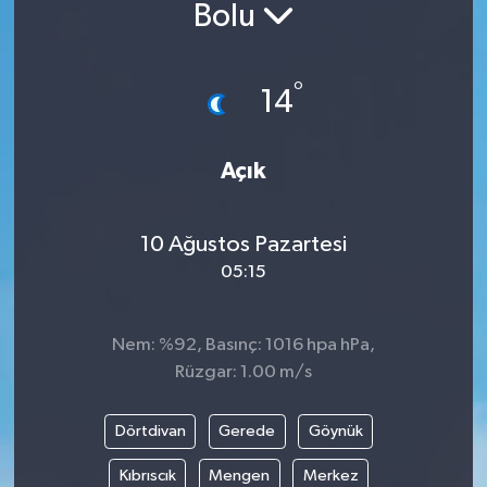
Bolu
°
14
Açık
10 Ağustos Pazartesi
05:15
Nem: %92, Basınç: 1016 hpa hPa,
Rüzgar: 1.00 m/s
Dörtdivan
Gerede
Göynük
Kıbrıscık
Mengen
Merkez