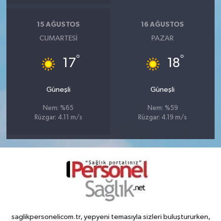
15 AĞUSTOS
16 AĞUSTOS
CUMARTESI
PAZAR
°
°
17
18
Güneşli
Güneşli
Nem: %65
Nem: %59
Rüzgar: 4.11 m/s
Rüzgar: 4.19 m/s
saglikpersonelicom.tr, yepyeni temasıyla sizleri buluştururken,