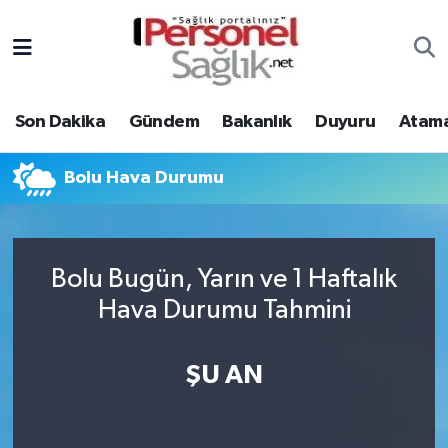
Son Dakika
Nöbetçi Eczaneler
Son Dakika
Gündem
Bakanlık
Duyuru
Atama
Gündem
Hava Durumu
Bakanlık
Trafik Durumu
Bolu Hava Durumu
Duyuru
Süper Lig Puan Durumu ve Fikstür
Bolu Bugün, Yarın ve 1 Haftalık
Atamalar
Tüm Manşetler
Hava Durumu Tahmini
Mevzuat
Son Dakika Haberleri
ŞU AN
Sendika
Haber Arşivi
Kpss - Sınav