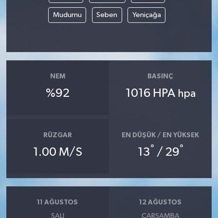
Mudurnu
Seben
Yeniçağa
NEM
BASINÇ
%92
1016 HPA
hpa
RÜZGAR
EN DÜŞÜK / EN YÜKSEK
°
°
1.00 M/S
13
/ 29
11 AĞUSTOS
12 AĞUSTOS
SALI
ÇARŞAMBA