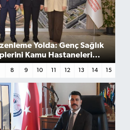
zenleme Yolda: Genç Sağlık
Ka
plerini Kamu Hastaneleri
Ba
7
8
9
10
11
12
13
14
15