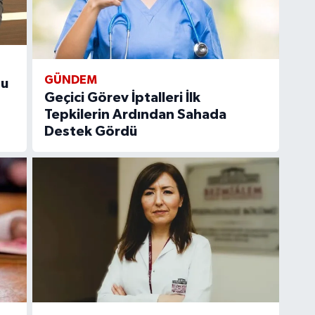
GÜNDEM
su
Geçici Görev İptalleri İlk
Tepkilerin Ardından Sahada
Destek Gördü