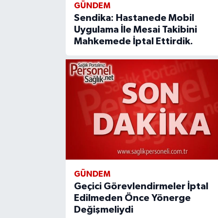
GÜNDEM
Sendika: Hastanede Mobil
Uygulama İle Mesai Takibini
Mahkemede İptal Ettirdik.
GÜNDEM
Geçici Görevlendirmeler İptal
Edilmeden Önce Yönerge
Değişmeliydi