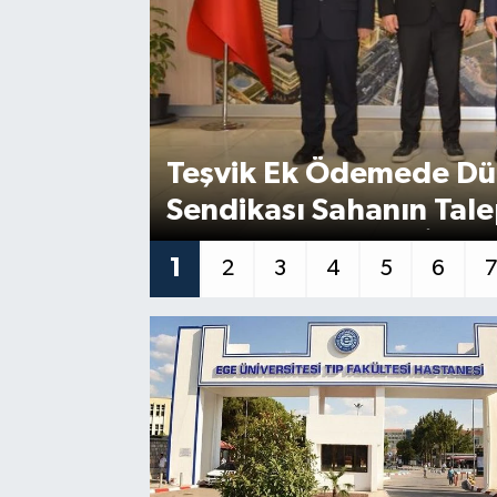
Teşvik Ek Ödemede Dü
Sendikası Sahanın Tale
Genel Müdürü'ne İletti
1
2
3
4
5
6