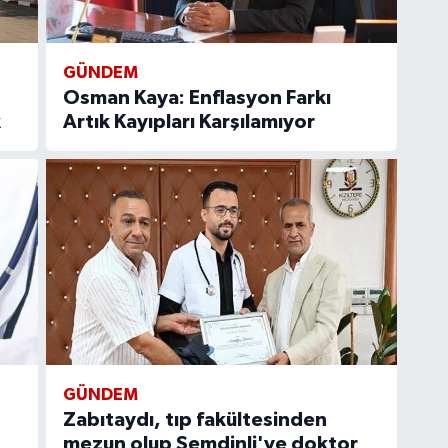
GÜNDEM
Osman Kaya: Enflasyon Farkı
k
Artık Kayıpları Karşılamıyor
GÜNDEM
Zabıtaydı, tıp fakültesinden
mezun olup Şemdinli'ye doktor