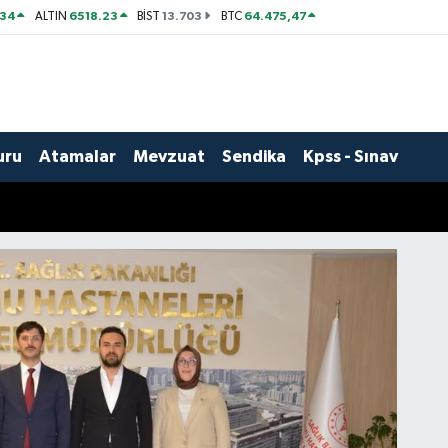
534
6518.23
13.703
64.475,47
ALTIN
BİST
BTC
uru
Atamalar
Mevzuat
Sendika
Kpss - Sınav