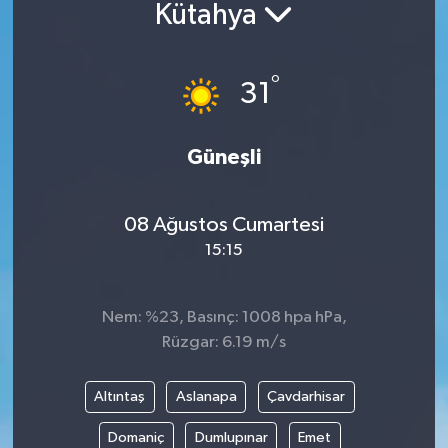
Kütahya
°
31
Güneşli
08 Ağustos Cumartesi
15:15
Nem: %23, Basınç: 1008 hpa hPa,
Rüzgar: 6.19 m/s
Altıntaş
Aslanapa
Çavdarhisar
Domaniç
Dumlupınar
Emet