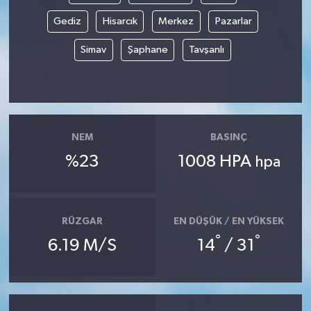
Gediz
Hisarcık
Merkez
Pazarlar
Simav
Şaphane
Tavşanlı
NEM
BASINÇ
%23
1008 HPA
hpa
RÜZGAR
EN DÜŞÜK / EN YÜKSEK
°
°
6.19 M/S
14
/ 31