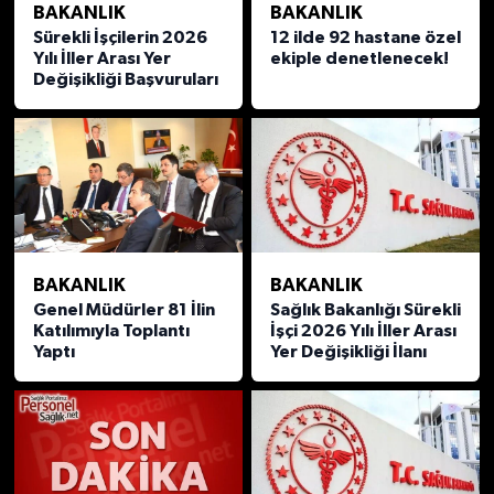
BAKANLIK
BAKANLIK
Sürekli İşçilerin 2026
12 ilde 92 hastane özel
Yılı İller Arası Yer
ekiple denetlenecek!
Değişikliği Başvuruları
BAKANLIK
BAKANLIK
Genel Müdürler 81 İlin
Sağlık Bakanlığı Sürekli
Katılımıyla Toplantı
İşçi 2026 Yılı İller Arası
Yaptı
Yer Değişikliği İlanı