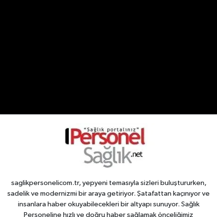
saglikpersonelicom.tr, yepyeni temasıyla sizleri buluştururken,
sadelik ve modernizmi bir araya getiriyor. Şatafattan kaçınıyor ve
insanlara haber okuyabilecekleri bir altyapı sunuyor. Sağlık
Personeline hızlı ve doğru haber sağlamak önceliğimiz