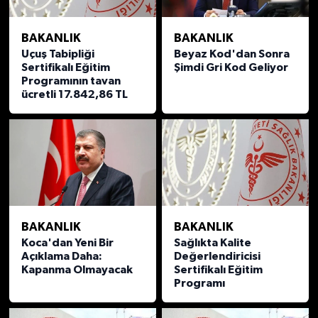
BAKANLIK
BAKANLIK
Uçuş Tabipliği
Beyaz Kod'dan Sonra
Sertifikalı Eğitim
Şimdi Gri Kod Geliyor
Programının tavan
ücretli 17.842,86 TL
BAKANLIK
BAKANLIK
Koca'dan Yeni Bir
Sağlıkta Kalite
Açıklama Daha:
Değerlendiricisi
Kapanma Olmayacak
Sertifikalı Eğitim
Programı