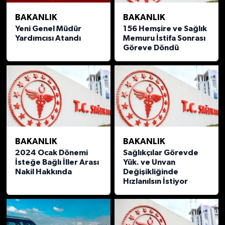
BAKANLIK
BAKANLIK
Yeni Genel Müdür
156 Hemşire ve Sağlık
Yardımcısı Atandı
Memuru İstifa Sonrası
Göreve Döndü
BAKANLIK
BAKANLIK
2024 Ocak Dönemi
Sağlıkçılar Görevde
İsteğe Bağlı İller Arası
Yük. ve Unvan
Nakil Hakkında
Değişikliğinde
Hızlanılsın İstiyor