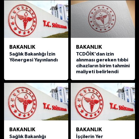
BAKANLIK
BAKANLIK
Sağlık Bakanlığı İzin
TCDÖİK’dan izin
Yönergesi Yayınlandı
alınması gereken tıbbi
cihazların birim tahmini
maliyeti belirlendi
BAKANLIK
BAKANLIK
Sağlık Bakanlığı
İşçilerin Yer