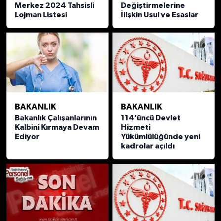
Merkez 2024 Tahsisli
Değiştirmelerine
Lojman Listesi
İlişkin Usul ve Esaslar
BAKANLIK
BAKANLIK
Bakanlık Çalışanlarının
114’üncü Devlet
Kalbini Kırmaya Devam
Hizmeti
Ediyor
Yükümlülüğünde yeni
kadrolar açıldı