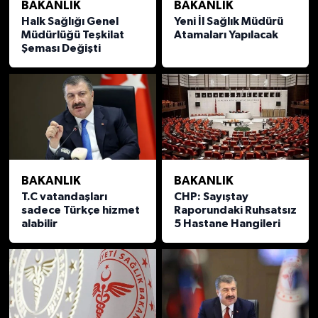
BAKANLIK
BAKANLIK
Halk Sağlığı Genel
Yeni İl Sağlık Müdürü
Müdürlüğü Teşkilat
Atamaları Yapılacak
Şeması Değişti
BAKANLIK
BAKANLIK
T.C vatandaşları
CHP: Sayıştay
sadece Türkçe hizmet
Raporundaki Ruhsatsız
alabilir
5 Hastane Hangileri