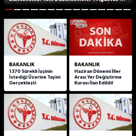
Yürürlüğe Giriyor
1
2
3
4
5
6
7
8
9
10
11
12
13
14
15
BAKANLIK
BAKANLIK
1370 Sürekli İşçinin
Haziran Dönemi İller
İstediği Üzerine Tayini
Arası Yer Değiştirme
Gerçekleşti
Kurası İlan Edildi!