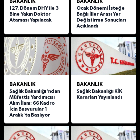
BAKANLIK
BAKANLIK
127. Dönem DHY ile 3
Ocak Dönemi İsteğe
Bine Yakın Doktor
Bağlı İller Arası Yer
Ataması Yapılacak
Değiştirme Sonuçları
Açıklandı
BAKANLIK
BAKANLIK
Sağlık Bakanlığı'ndan
Sağlık Bakanlığı KİK
Müfettiş Yardımcısı
Kararları Yayınlandı
Alım İlanı: 66 Kadro
İçin Başvurular 1
Aralık'ta Başlıyor