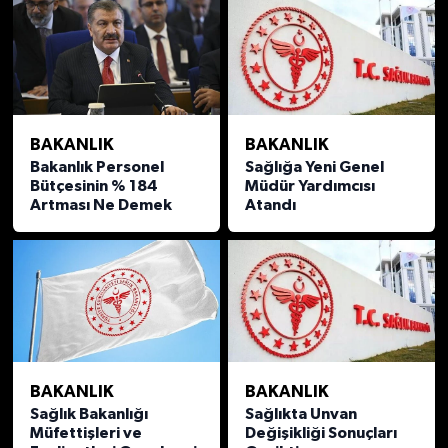
BAKANLIK
BAKANLIK
Bakanlık Personel
Sağlığa Yeni Genel
Bütçesinin % 184
Müdür Yardımcısı
Artması Ne Demek
Atandı
BAKANLIK
BAKANLIK
Sağlık Bakanlığı
Sağlıkta Unvan
Müfettişleri ve
Değişikliği Sonuçları