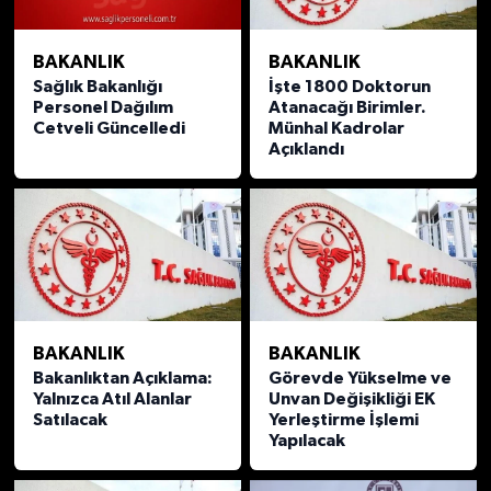
BAKANLIK
BAKANLIK
Sağlık Bakanlığı
İşte 1800 Doktorun
Personel Dağılım
Atanacağı Birimler.
Cetveli Güncelledi
Münhal Kadrolar
Açıklandı
BAKANLIK
BAKANLIK
Bakanlıktan Açıklama:
Görevde Yükselme ve
Yalnızca Atıl Alanlar
Unvan Değişikliği EK
Satılacak
Yerleştirme İşlemi
Yapılacak