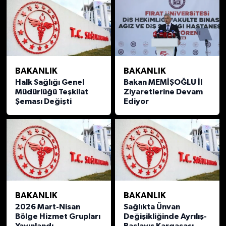
BAKANLIK
BAKANLIK
Halk Sağlığı Genel
Bakan MEMİŞOĞLU İl
Müdürlüğü Teşkilat
Ziyaretlerine Devam
Şeması Değişti
Ediyor
BAKANLIK
BAKANLIK
2026 Mart-Nisan
Sağlıkta Ünvan
Bölge Hizmet Grupları
Değişikliğinde Ayrılış-
Yayınlandı
Başlayış Kargaşası