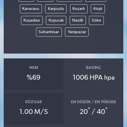
Karacasu
Karpuzlu
Koçarlı
Köşk
Kuşadası
Kuyucak
Nazilli
Söke
Sultanhisar
Yenipazar
NEM
BASINÇ
%69
1006 HPA
hpa
RÜZGAR
EN DÜŞÜK / EN YÜKSEK
°
°
1.00 M/S
20
/ 40