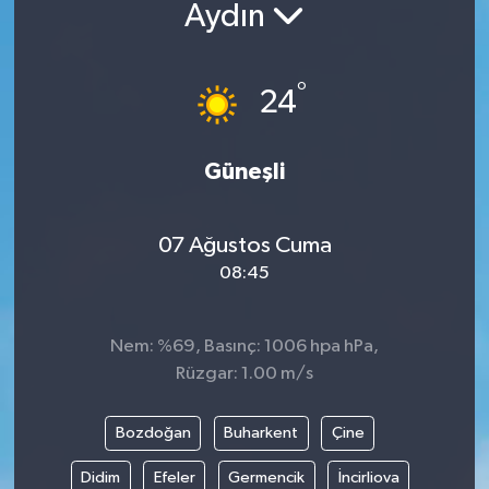
Aydın
°
24
Güneşli
07 Ağustos Cuma
08:45
Nem: %69, Basınç: 1006 hpa hPa,
Rüzgar: 1.00 m/s
Bozdoğan
Buharkent
Çine
Didim
Efeler
Germencik
İncirliova