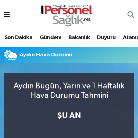
Son Dakika
Nöbetçi Eczaneler
Son Dakika
Gündem
Bakanlık
Duyuru
Atama
Gündem
Hava Durumu
Bakanlık
Trafik Durumu
Aydın Hava Durumu
Duyuru
Süper Lig Puan Durumu ve Fikstür
Aydın Bugün, Yarın ve 1 Haftalık
Atamalar
Tüm Manşetler
Hava Durumu Tahmini
Mevzuat
Son Dakika Haberleri
ŞU AN
Sendika
Haber Arşivi
Kpss - Sınav