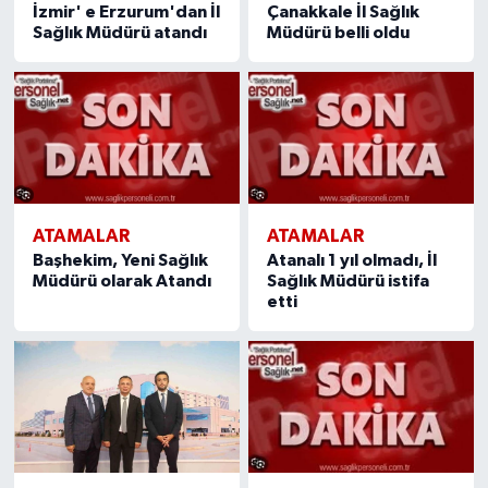
İzmir' e Erzurum'dan İl
Çanakkale İl Sağlık
Sağlık Müdürü atandı
Müdürü belli oldu
ATAMALAR
ATAMALAR
Başhekim, Yeni Sağlık
Atanalı 1 yıl olmadı, İl
Müdürü olarak Atandı
Sağlık Müdürü istifa
etti