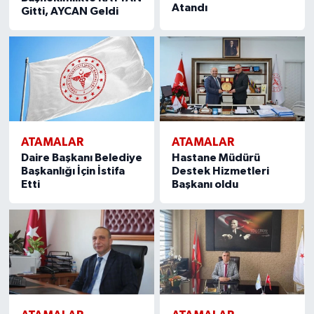
Atandı
Gitti, AYCAN Geldi
ATAMALAR
ATAMALAR
Daire Başkanı Belediye
Hastane Müdürü
Başkanlığı İçin İstifa
Destek Hizmetleri
Etti
Başkanı oldu