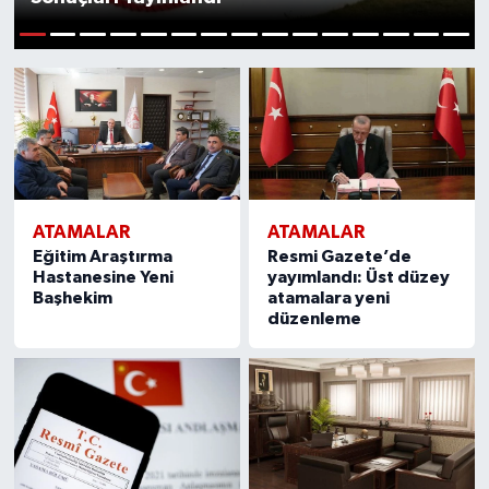
1
2
3
4
5
6
7
8
9
10
11
12
13
14
15
ATAMALAR
ATAMALAR
Eğitim Araştırma
Resmi Gazete’de
Hastanesine Yeni
yayımlandı: Üst düzey
Başhekim
atamalara yeni
düzenleme