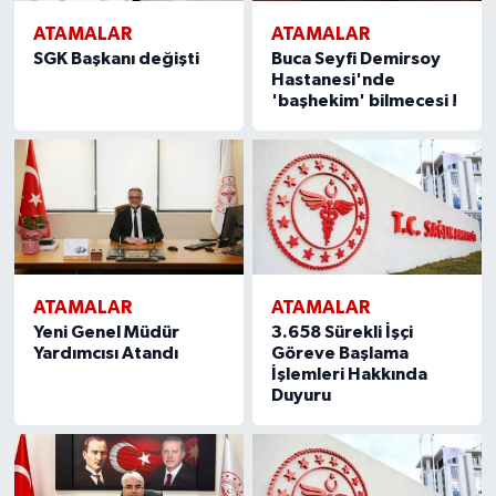
ATAMALAR
ATAMALAR
SGK Başkanı değişti
Buca Seyfi Demirsoy
Hastanesi'nde
'başhekim' bilmecesi !
ATAMALAR
ATAMALAR
Yeni Genel Müdür
3.658 Sürekli İşçi
Yardımcısı Atandı
Göreve Başlama
İşlemleri Hakkında
Duyuru