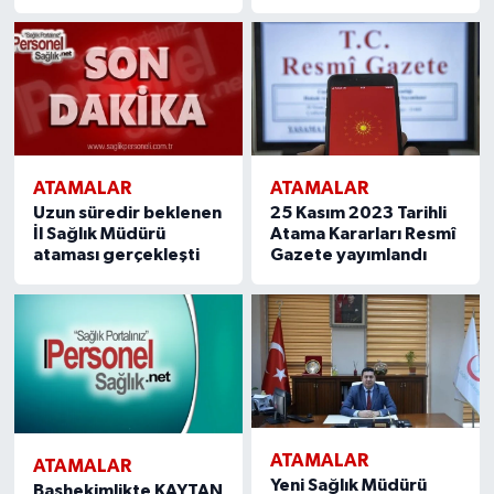
ATAMALAR
ATAMALAR
Uzun süredir beklenen
25 Kasım 2023 Tarihli
İl Sağlık Müdürü
Atama Kararları Resmî
ataması gerçekleşti
Gazete yayımlandı
ATAMALAR
ATAMALAR
Yeni Sağlık Müdürü
Başhekimlikte KAYTAN