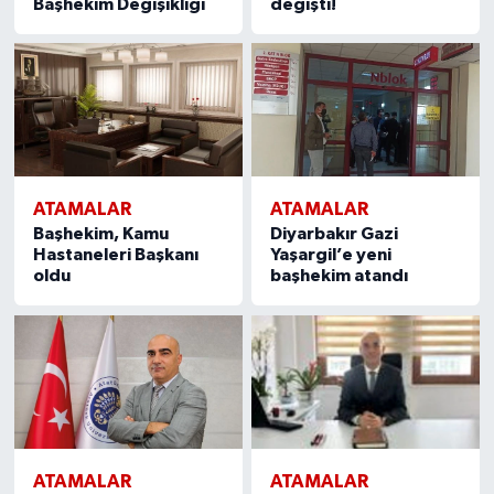
Başhekim Değişikliği
değişti!
ATAMALAR
ATAMALAR
Başhekim, Kamu
Diyarbakır Gazi
Hastaneleri Başkanı
Yaşargil’e yeni
oldu
başhekim atandı
ATAMALAR
ATAMALAR