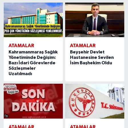
ATAMALAR
ATAMALAR
Kahramanmaraş Sağlık
Beyşehir Devlet
Yönetiminde Değişim:
Hastanesine Sevilen
Bazı İdari Görevlerde
İsim Başhekim Oldu
Sözleşmeler
Uzatılmadı
ATAMALAR
ATAMALAR