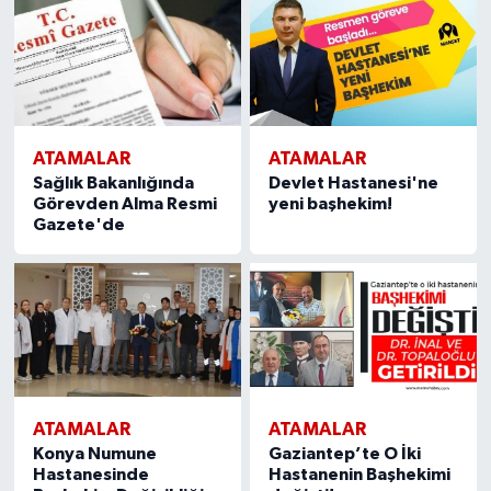
ATAMALAR
ATAMALAR
Sağlık Bakanlığında
Devlet Hastanesi'ne
Görevden Alma Resmi
yeni başhekim!
Gazete'de
ATAMALAR
ATAMALAR
Konya Numune
Gaziantep’te O İki
Hastanesinde
Hastanenin Başhekimi