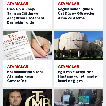
ATAMALAR
ATAMALAR
Doç. Dr. Ulubay,
Sağlık Bakanlığında
Samsun Eğitim ve
Üst Düzey Görevden
Araştırma Hastanesi
Alma ve Atama
Başhekimi oldu
ATAMALAR
ATAMALAR
Bakanlıklarında Yeni
Eğitim ve Araştırma
Atamalar Resmi
Hastane yönetiminde
Gazete'de
kısmi değişim