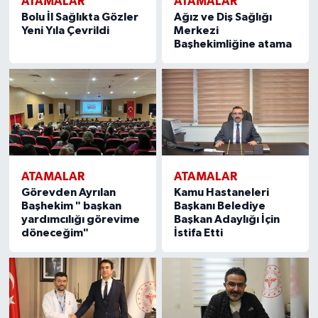
ATAMALAR
ATAMALAR
Bolu İl Sağlıkta Gözler
Ağız ve Diş Sağlığı
Yeni Yıla Çevrildi
Merkezi
Başhekimliğine atama
ATAMALAR
ATAMALAR
Görevden Ayrılan
Kamu Hastaneleri
Başhekim " başkan
Başkanı Belediye
yardımcılığı görevime
Başkan Adaylığı İçin
döneceğim"
İstifa Etti