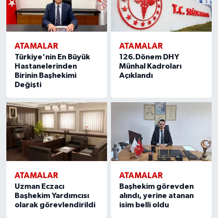
ATAMALAR
ATAMALAR
Türkiye'nin En Büyük
126.Dönem DHY
Hastanelerinden
Münhal Kadroları
Birinin Başhekimi
Açıklandı
Değişti
ATAMALAR
ATAMALAR
Uzman Eczacı
Başhekim görevden
Başhekim Yardımcısı
alındı, yerine atanan
olarak görevlendirildi
isim belli oldu