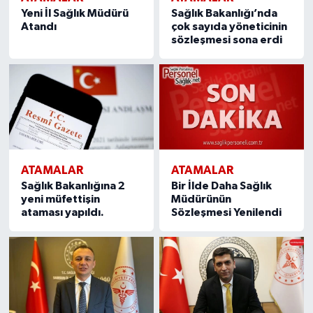
Yeni İl Sağlık Müdürü
Sağlık Bakanlığı’nda
Atandı
çok sayıda yöneticinin
sözleşmesi sona erdi
ATAMALAR
ATAMALAR
Sağlık Bakanlığına 2
Bir İlde Daha Sağlık
yeni müfettişin
Müdürünün
ataması yapıldı.
Sözleşmesi Yenilendi