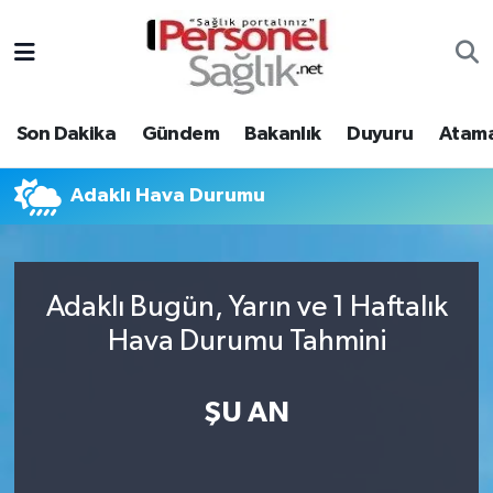
Son Dakika
Nöbetçi Eczaneler
Son Dakika
Gündem
Bakanlık
Duyuru
Atama
Gündem
Hava Durumu
Bakanlık
Trafik Durumu
Adaklı Hava Durumu
Duyuru
Süper Lig Puan Durumu ve Fikstür
Adaklı Bugün, Yarın ve 1 Haftalık
Atamalar
Tüm Manşetler
Hava Durumu Tahmini
Mevzuat
Son Dakika Haberleri
ŞU AN
Sendika
Haber Arşivi
Kpss - Sınav