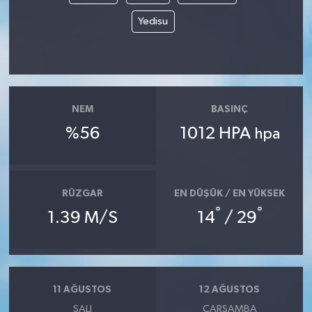
Yedisu
NEM
BASINÇ
%56
1012 HPA
hpa
RÜZGAR
EN DÜŞÜK / EN YÜKSEK
°
°
1.39 M/S
14
/ 29
11 AĞUSTOS
12 AĞUSTOS
SALI
ÇARŞAMBA