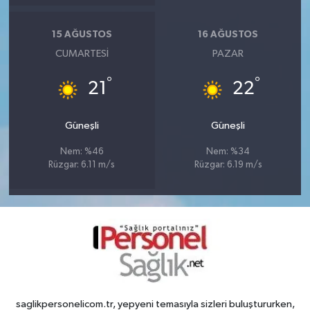
15 AĞUSTOS
16 AĞUSTOS
CUMARTESI
PAZAR
°
°
21
22
Güneşli
Güneşli
Nem: %46
Nem: %34
Rüzgar: 6.11 m/s
Rüzgar: 6.19 m/s
saglikpersonelicom.tr, yepyeni temasıyla sizleri buluştururken,