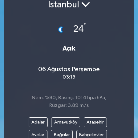
İstanbul
°
24
Açık
06 Ağustos Perşembe
03:15
Nem: %80, Basınç: 1014 hpa hPa,
Rüzgar: 3.89 m/s
Adalar
Arnavutköy
Ataşehir
Avcılar
Bağcılar
Bahçelievler