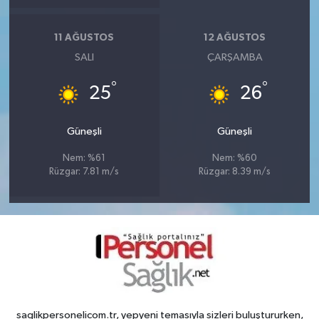
11 AĞUSTOS
12 AĞUSTOS
SALI
ÇARŞAMBA
°
°
25
26
Güneşli
Güneşli
Nem: %61
Nem: %60
Rüzgar: 7.81 m/s
Rüzgar: 8.39 m/s
saglikpersonelicom.tr, yepyeni temasıyla sizleri buluştururken,