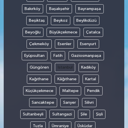
Bakırköy
Başakşehir
Bayrampaşa
Beşiktaş
Beykoz
Beylikdüzü
Beyoğlu
Büyükçekmece
Çatalca
Çekmeköy
Esenler
Esenyurt
Eyüpsultan
Fatih
Gaziosmanpaşa
Güngören
Istanbul
Kadıköy
Kağıthane
Kâğıthane
Kartal
Küçükçekmece
Maltepe
Pendik
Sancaktepe
Sarıyer
Silivri
Sultanbeyli
Sultangazi
Şile
Şişli
Tuzla
Ümraniye
Üsküdar