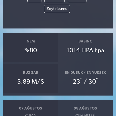
Zeytinburnu
NEM
BASINÇ
%80
1014 HPA
hpa
RÜZGAR
EN DÜŞÜK / EN YÜKSEK
°
°
3.89 M/S
23
/ 30
07 AĞUSTOS
08 AĞUSTOS
CUMA
CUMARTESI