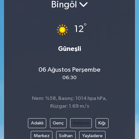
Bingöl
°
12
Güneşli
06 Ağustos Perşembe
06:30
Nem: %58, Basınç: 1014 hpa hPa,
Rüzgar: 1.69 m/s
Adaklı
Genç
Karlıova
Kiğı
Merkez
Solhan
Yayladere