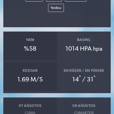
Yedisu
NEM
BASINÇ
%58
1014 HPA
hpa
RÜZGAR
EN DÜŞÜK / EN YÜKSEK
°
°
1.69 M/S
14
/ 31
07 AĞUSTOS
08 AĞUSTOS
CUMA
CUMARTESI