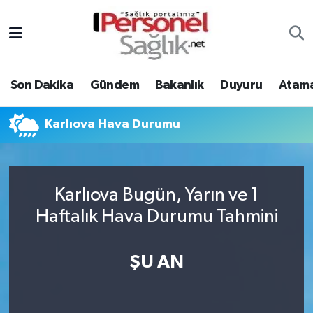
Son Dakika
Nöbetçi Eczaneler
Son Dakika
Gündem
Bakanlık
Duyuru
Atama
Gündem
Hava Durumu
Bakanlık
Trafik Durumu
Karlıova Hava Durumu
Duyuru
Süper Lig Puan Durumu ve Fikstür
Karlıova Bugün, Yarın ve 1
Atamalar
Tüm Manşetler
Haftalık Hava Durumu Tahmini
Mevzuat
Son Dakika Haberleri
ŞU AN
Sendika
Haber Arşivi
Kpss - Sınav