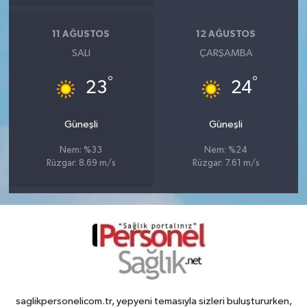
11 AĞUSTOS
12 AĞUSTOS
SALI
ÇARŞAMBA
°
°
23
24
Güneşli
Güneşli
Nem: %33
Nem: %24
Rüzgar: 8.69 m/s
Rüzgar: 7.61 m/s
saglikpersonelicom.tr, yepyeni temasıyla sizleri buluştururken,