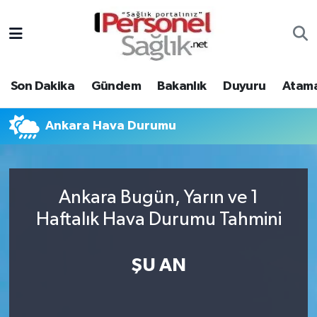
Son Dakika
Nöbetçi Eczaneler
Son Dakika
Gündem
Bakanlık
Duyuru
Atama
Gündem
Hava Durumu
Bakanlık
Trafik Durumu
Ankara Hava Durumu
Duyuru
Süper Lig Puan Durumu ve Fikstür
Ankara Bugün, Yarın ve 1
Atamalar
Tüm Manşetler
Haftalık Hava Durumu Tahmini
Mevzuat
Son Dakika Haberleri
ŞU AN
Sendika
Haber Arşivi
Kpss - Sınav