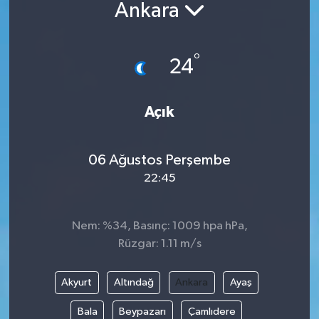
Ankara
°
24
Açık
06 Ağustos Perşembe
22:45
Nem: %34, Basınç: 1009 hpa hPa,
Rüzgar: 1.11 m/s
Akyurt
Altındağ
Ankara
Ayaş
Bala
Beypazarı
Çamlıdere