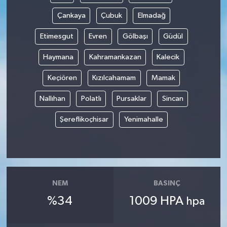
Çankaya
Çubuk
Elmadağ
Etimesgut
Evren
Gölbaşı
Güdül
Haymana
Kahramankazan
Kalecik
Keçiören
Kızılcahamam
Mamak
Nallıhan
Polatlı
Pursaklar
Sincan
Şereflikoçhisar
Yenimahalle
NEM
BASINÇ
%34
1009 HPA
hpa