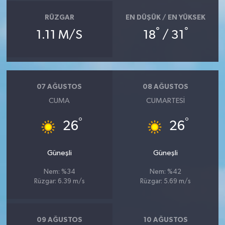
RÜZGAR
EN DÜŞÜK / EN YÜKSEK
°
°
1.11 M/S
18
/ 31
07 AĞUSTOS
08 AĞUSTOS
CUMA
CUMARTESI
°
°
26
26
Güneşli
Güneşli
Nem: %34
Nem: %42
Rüzgar: 6.39 m/s
Rüzgar: 5.69 m/s
09 AĞUSTOS
10 AĞUSTOS