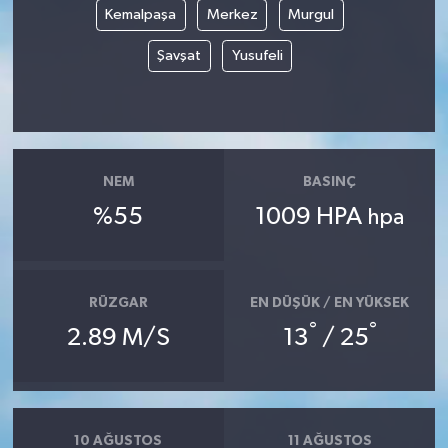
Kemalpaşa
Merkez
Murgul
Şavşat
Yusufeli
NEM
BASINÇ
%55
1009 HPA
hpa
RÜZGAR
EN DÜŞÜK / EN YÜKSEK
°
°
2.89 M/S
13
/ 25
10 AĞUSTOS
11 AĞUSTOS