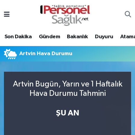
Son Dakika
Nöbetçi Eczaneler
Son Dakika
Gündem
Bakanlık
Duyuru
Atama
Gündem
Hava Durumu
Bakanlık
Trafik Durumu
Artvin Hava Durumu
Duyuru
Süper Lig Puan Durumu ve Fikstür
Artvin Bugün, Yarın ve 1 Haftalık
Atamalar
Tüm Manşetler
Hava Durumu Tahmini
Mevzuat
Son Dakika Haberleri
ŞU AN
Sendika
Haber Arşivi
Kpss - Sınav