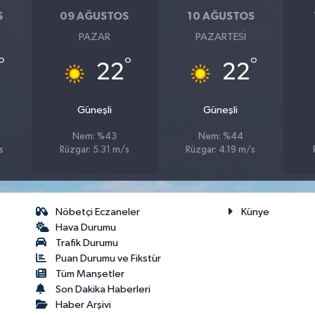
S
09 AĞUSTOS
10 AĞUSTOS
PAZAR
PAZARTESI
°
°
°
22
22
Güneşli
Güneşli
Nem: %43
Nem: %44
s
Rüzgar: 5.31 m/s
Rüzgar: 4.19 m/s
Nöbetçi Eczaneler
Künye
Hava Durumu
Trafik Durumu
Puan Durumu ve Fikstür
Tüm Manşetler
Son Dakika Haberleri
Haber Arşivi