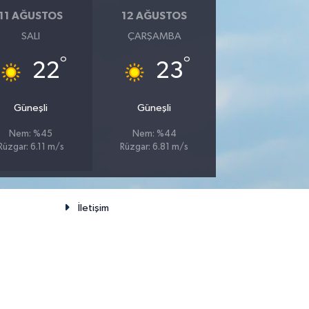
11 AĞUSTOS
12 AĞUSTOS
SALI
ÇARŞAMBA
°
°
22
23
Güneşli
Güneşli
Nem: %45
Nem: %44
Rüzgar: 6.11 m/s
Rüzgar: 6.81 m/s
İletişim