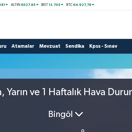
581
6527.85
13.703
64.927,78
ALTIN
BİST
BTC
uru
Atamalar
Mevzuat
Sendika
Kpss - Sınav
, Yarın ve 1 Haftalık Hava Dur
Bingöl