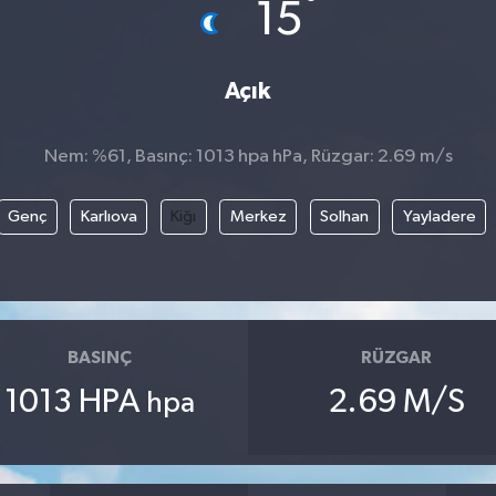
°
15
Açık
Nem: %61, Basınç: 1013 hpa hPa, Rüzgar: 2.69 m/s
Genç
Karlıova
Kiğı
Merkez
Solhan
Yayladere
BASINÇ
RÜZGAR
1013 HPA
2.69 M/S
hpa