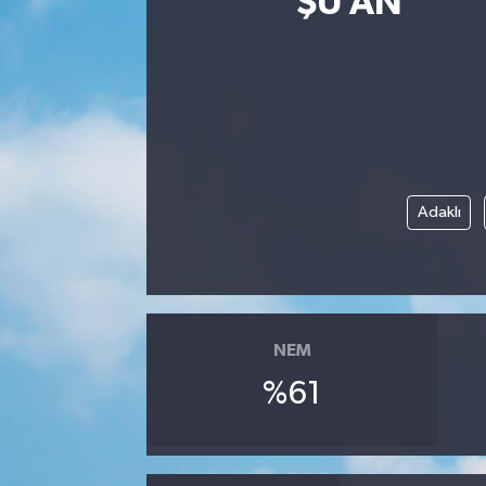
ŞU AN
Adaklı
NEM
%61