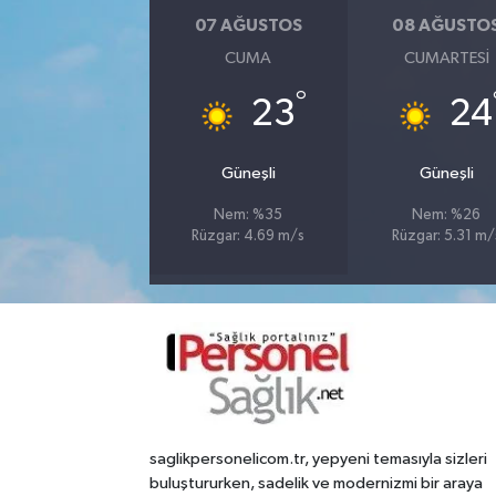
07 AĞUSTOS
08 AĞUSTO
CUMA
CUMARTESI
°
23
24
Güneşli
Güneşli
Nem: %35
Nem: %26
Rüzgar: 4.69 m/s
Rüzgar: 5.31 m/
saglikpersonelicom.tr, yepyeni temasıyla sizleri
buluştururken, sadelik ve modernizmi bir araya