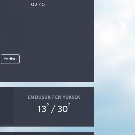
02:45
Yedisu
EN DÜŞÜK / EN YÜKSEK
°
°
13
/ 30