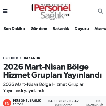
Son Dakika
Nöbetçi Eczaneler
Son Dakika
Gündem
Bakanlık
Duyuru
Atama
Gündem
Hava Durumu
Bakanlık
Trafik Durumu
Duyuru
Süper Lig Puan Durumu ve Fikstür
HABERLER
BAKANLIK
2026 Mart-Nisan Bölge
Atamalar
Tüm Manşetler
Hizmet Grupları Yayınlandı
Mevzuat
Son Dakika Haberleri
2026 Mart-Nisan Bölge Hizmet Grupları
Yayınlandı yayınlandı
Sendika
Haber Arşivi
PERSONEL SAĞLIK
04.03.2026 - 09:47
1 DK
Kpss - Sınav
EDITÖR
YAYINLANMA
OKUNMA SÜRE