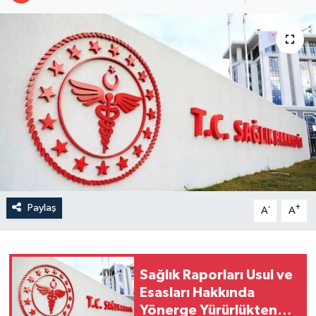
Paylaş
-
+
A
A
Sağlık Raporları Usul ve
Esasları Hakkında
Yönerge Yürürlükten