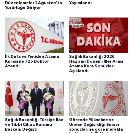
Düzenlemeler 1 Ağustos’ta
Yayımlandı
Yürürlüğe Giriyor
İlk Defa ve Yeniden Atama
Sağlık Bakanlığı 2026
Kurası ile 725 Doktor
Haziran Dönemi İller Arası
Atandı.
Atama Kura Sonuçları
Açıklandı
Sağlık Bakanlığı Türkiye İlaç
Görevde Yükselme ve
ve Tıbbi Cihaz Kurumu
Unvan Değişikliği Sınavı
Başkanı Değişti
sonuçlarına göre merakla