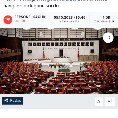
hangileri olduğunu sordu
PERSONEL SAĞLIK
05.10.2023 - 16:46
1 DK
EDITÖR
YAYINLANMA
OKUNMA SÜRES
Paylaş
-
+
A
A