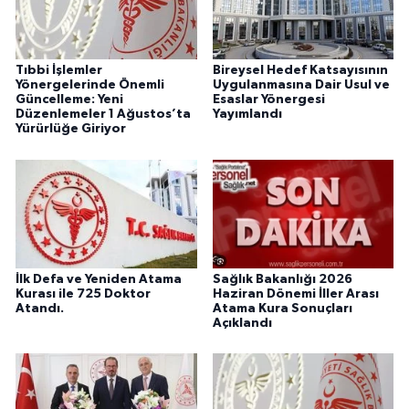
Tıbbi İşlemler
Bireysel Hedef Katsayısının
Yönergelerinde Önemli
Uygulanmasına Dair Usul ve
Güncelleme: Yeni
Esaslar Yönergesi
Düzenlemeler 1 Ağustos’ta
Yayımlandı
Yürürlüğe Giriyor
İlk Defa ve Yeniden Atama
Sağlık Bakanlığı 2026
Kurası ile 725 Doktor
Haziran Dönemi İller Arası
Atandı.
Atama Kura Sonuçları
Açıklandı