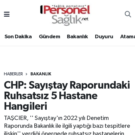
Son Dakika
Nöbetçi Eczaneler
Son Dakika
Gündem
Bakanlık
Duyuru
Atama
Gündem
Hava Durumu
Bakanlık
Trafik Durumu
Duyuru
Süper Lig Puan Durumu ve Fikstür
HABERLER
BAKANLIK
CHP: Sayıştay Raporundaki
Atamalar
Tüm Manşetler
Ruhsatsız 5 Hastane
Mevzuat
Son Dakika Haberleri
Hangileri
Sendika
Haber Arşivi
TAŞCIER, '' Sayıştay'ın 2022 yılı Denetim
Raporunda Bakanlık ile ilgili yaptığı bazı tespitlere
Kpss - Sınav
ilişkin'' verdiği önergede ruhsatsız hastanelerin