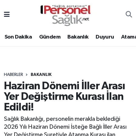
Son Dakika
Nöbetçi Eczaneler
Son Dakika
Gündem
Bakanlık
Duyuru
Atama
Gündem
Hava Durumu
Bakanlık
Trafik Durumu
Duyuru
Süper Lig Puan Durumu ve Fikstür
HABERLER
BAKANLIK
Haziran Dönemi İller Arası
Atamalar
Tüm Manşetler
Yer Değiştirme Kurası İlan
Mevzuat
Son Dakika Haberleri
Edildi!
Sendika
Haber Arşivi
Sağlık Bakanlığı, personelin merakla beklediği
2026 Yılı Haziran Dönemi İsteğe Bağlı İller Arası
Kpss - Sınav
Yer Değiştirme Suretiyle Atanma Kurası ilan