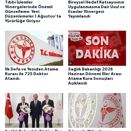
Tıbbi İşlemler
Bireysel Hedef Katsayısının
Yönergelerinde Önemli
Uygulanmasına Dair Usul ve
Güncelleme: Yeni
Esaslar Yönergesi
Düzenlemeler 1 Ağustos’ta
Yayımlandı
Yürürlüğe Giriyor
İlk Defa ve Yeniden Atama
Sağlık Bakanlığı 2026
Kurası ile 725 Doktor
Haziran Dönemi İller Arası
Atandı.
Atama Kura Sonuçları
Açıklandı