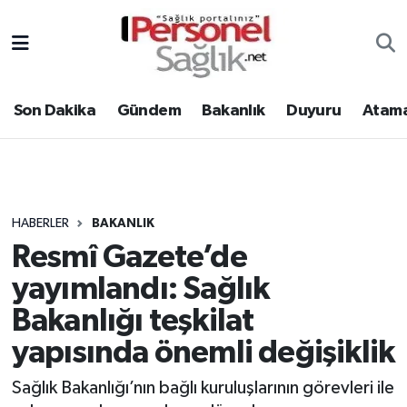
Son Dakika
Nöbetçi Eczaneler
Son Dakika
Gündem
Bakanlık
Duyuru
Atama
Gündem
Hava Durumu
Bakanlık
Trafik Durumu
Duyuru
Süper Lig Puan Durumu ve Fikstür
HABERLER
BAKANLIK
Resmî Gazete’de
Atamalar
Tüm Manşetler
yayımlandı: Sağlık
Mevzuat
Son Dakika Haberleri
Bakanlığı teşkilat
yapısında önemli değişiklik
Sendika
Haber Arşivi
Sağlık Bakanlığı’nın bağlı kuruluşlarının görevleri ile
Kpss - Sınav