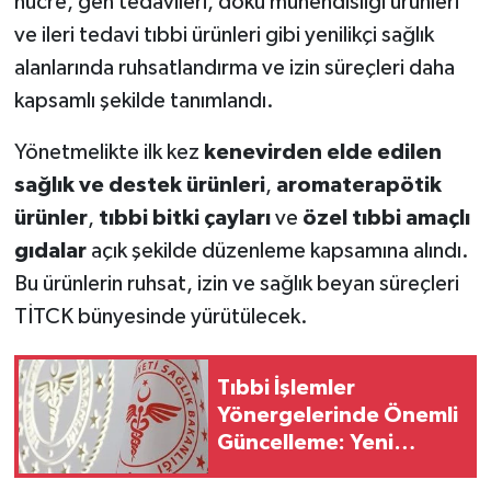
hücre, gen tedavileri, doku mühendisliği ürünleri
ve ileri tedavi tıbbi ürünleri gibi yenilikçi sağlık
alanlarında ruhsatlandırma ve izin süreçleri daha
kapsamlı şekilde tanımlandı.
Yönetmelikte ilk kez
kenevirden elde edilen
sağlık ve destek ürünleri
,
aromaterapötik
ürünler
,
tıbbi bitki çayları
ve
özel tıbbi amaçlı
gıdalar
açık şekilde düzenleme kapsamına alındı.
Bu ürünlerin ruhsat, izin ve sağlık beyan süreçleri
TİTCK bünyesinde yürütülecek.
Tıbbi İşlemler
Yönergelerinde Önemli
Güncelleme: Yeni
Düzenlemeler 1