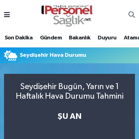
Son Dakika
Nöbetçi Eczaneler
Son Dakika
Gündem
Bakanlık
Duyuru
Atama
Gündem
Hava Durumu
Bakanlık
Trafik Durumu
Seydişehir Hava Durumu
Duyuru
Süper Lig Puan Durumu ve Fikstür
Seydişehir Bugün, Yarın ve 1
Atamalar
Tüm Manşetler
Haftalık Hava Durumu Tahmini
Mevzuat
Son Dakika Haberleri
ŞU AN
Sendika
Haber Arşivi
Kpss - Sınav