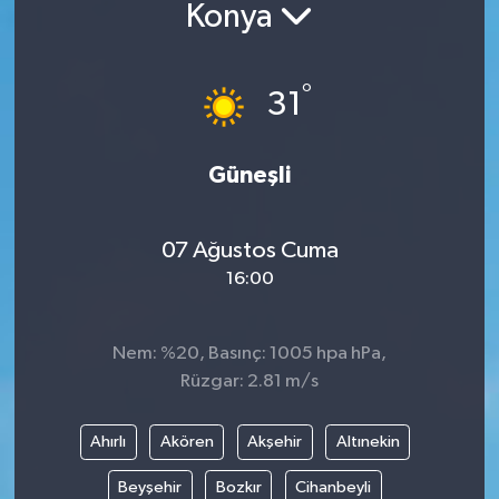
Konya
°
31
Güneşli
07 Ağustos Cuma
16:00
Nem: %20, Basınç: 1005 hpa hPa,
Rüzgar: 2.81 m/s
Ahırlı
Akören
Akşehir
Altınekin
Beyşehir
Bozkır
Cihanbeyli