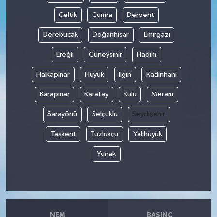
Çeltik
Çumra
Derbent
Derebucak
Doğanhisar
Emirgazi
Ereğli
Güneysınır
Hadim
Halkapınar
Hüyük
Ilgın
Kadınhanı
Karapınar
Karatay
Kulu
Meram
Sarayönü
Selçuklu
Seydişehir
Taşkent
Tuzlukçu
Yalıhüyük
Yunak
NEM
BASINÇ