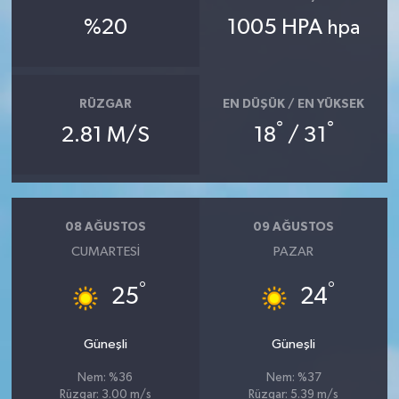
%20
1005 HPA
hpa
RÜZGAR
EN DÜŞÜK / EN YÜKSEK
°
°
2.81 M/S
18
/ 31
08 AĞUSTOS
09 AĞUSTOS
CUMARTESI
PAZAR
°
°
25
24
Güneşli
Güneşli
Nem: %36
Nem: %37
Rüzgar: 3.00 m/s
Rüzgar: 5.39 m/s