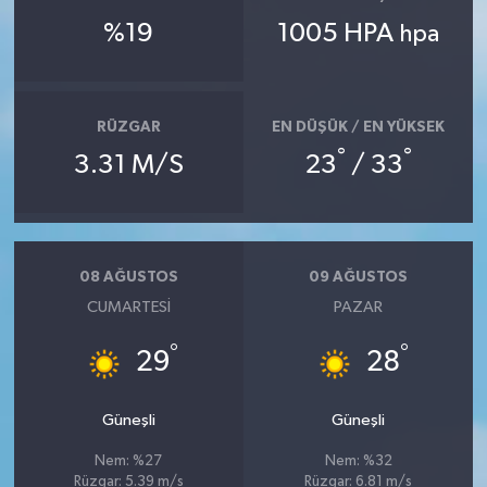
%19
1005 HPA
hpa
RÜZGAR
EN DÜŞÜK / EN YÜKSEK
°
°
3.31 M/S
23
/ 33
08 AĞUSTOS
09 AĞUSTOS
CUMARTESI
PAZAR
°
°
29
28
Güneşli
Güneşli
Nem: %27
Nem: %32
Rüzgar: 5.39 m/s
Rüzgar: 6.81 m/s