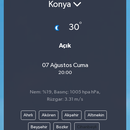
Konya
°
30
Açık
07 Ağustos Cuma
20:00
Nem: %19, Basınç: 1005 hpa hPa,
Rüzgar: 3.31 m/s
Ahırlı
Akören
Akşehir
Altınekin
Beyşehir
Bozkır
Cihanbeyli