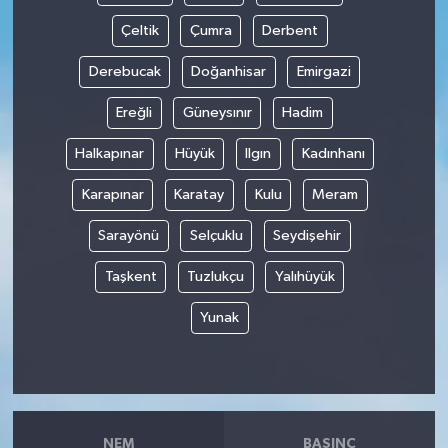
Çeltik
Çumra
Derbent
Derebucak
Doğanhisar
Emirgazi
Ereğli
Güneysınır
Hadim
Halkapınar
Hüyük
Ilgın
Kadınhanı
Karapınar
Karatay
Kulu
Meram
Sarayönü
Selçuklu
Seydişehir
Taşkent
Tuzlukçu
Yalıhüyük
Yunak
NEM
BASINÇ