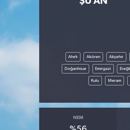
ŞU AN
Ahırlı
Akören
Akşehir
Doğanhisar
Emirgazi
Ereğl
Kulu
Meram
NEM
%56