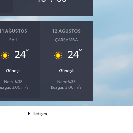
11 AĞUSTOS
12 AĞUSTOS
SALI
ÇARŞAMBA
°
°
24
24
Güneşli
Güneşli
Nem: %38
Nem: %38
üzgar: 3.00 m/s
Rüzgar: 3.00 m/s
İletişim