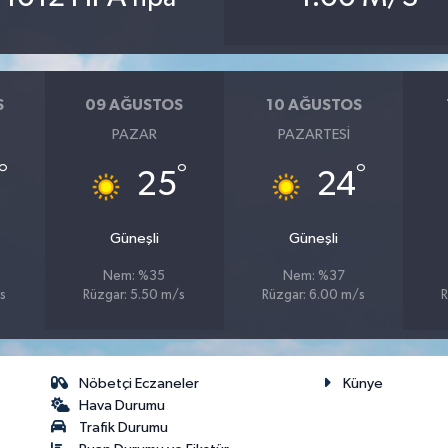
S
09 AĞUSTOS
10 AĞUSTOS
PAZAR
PAZARTESI
°
°
°
25
24
Güneşli
Güneşli
Nem: %35
Nem: %37
s
Rüzgar: 5.50 m/s
Rüzgar: 6.00 m/s
R
Nöbetçi Eczaneler
Künye
Hava Durumu
Trafik Durumu