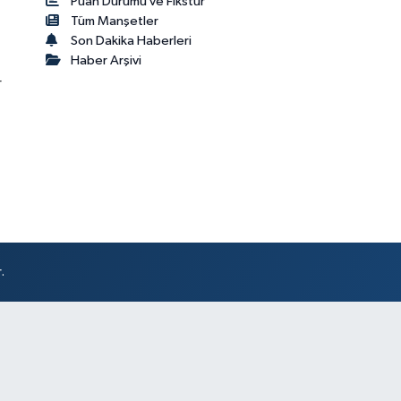
Puan Durumu ve Fikstür
Tüm Manşetler
Son Dakika Haberleri
Haber Arşivi
r
.