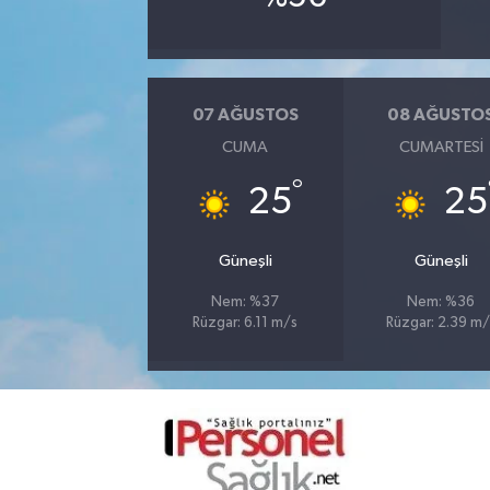
07 AĞUSTOS
08 AĞUSTO
CUMA
CUMARTESI
°
25
25
Güneşli
Güneşli
Nem: %37
Nem: %36
Rüzgar: 6.11 m/s
Rüzgar: 2.39 m/