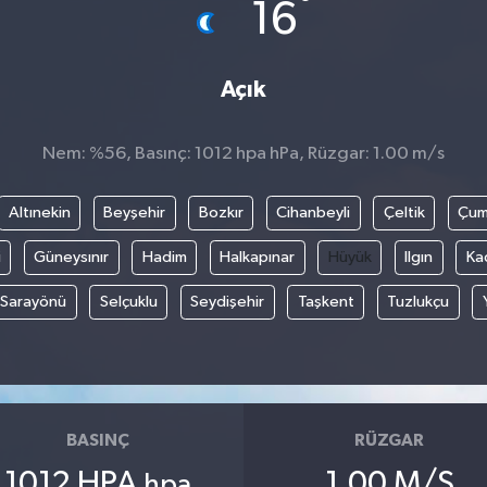
°
16
Açık
Nem: %56, Basınç: 1012 hpa hPa, Rüzgar: 1.00 m/s
Altınekin
Beyşehir
Bozkır
Cihanbeyli
Çeltik
Çum
i
Güneysınır
Hadim
Halkapınar
Hüyük
Ilgın
Ka
Sarayönü
Selçuklu
Seydişehir
Taşkent
Tuzlukçu
BASINÇ
RÜZGAR
1012 HPA
1.00 M/S
hpa