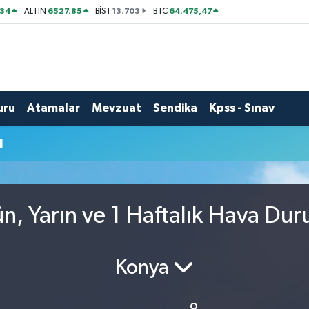
534
6527.85
13.703
64.475,47
ALTIN
BİST
BTC
uru
Atamalar
Mevzuat
Sendika
Kpss - Sınav
u
, Yarın ve 1 Haftalık Hava Du
Konya