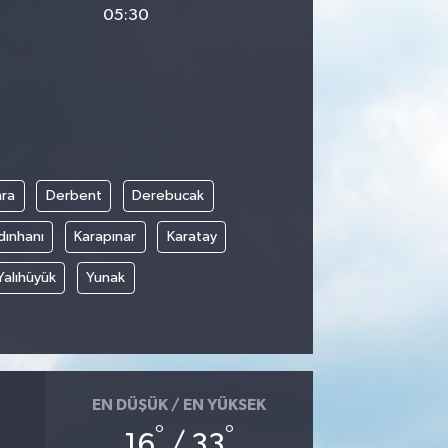
05:30
ra
Derbent
Derebucak
dınhanı
Karapınar
Karatay
Yalıhüyük
Yunak
EN DÜŞÜK / EN YÜKSEK
°
°
16
/ 33