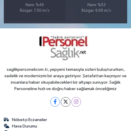
Nem: %49
Nem: %53
Rüzgar: 7.50 m/s
Rüzgar: 6.69 m/s
saglikpersonelicom.tr, yepyeni temasıyla sizleri buluştururken,
sadelik ve modernizmi bir araya getiriyor. Şatafattan kaçınıyor ve
insanlara haber okuyabilecekleri bir altyapı sunuyor. Sağlık
Personeline hızlı ve doğru haber sağlamak önceliğimiz
Nöbetçi Eczaneler
Hava Durumu