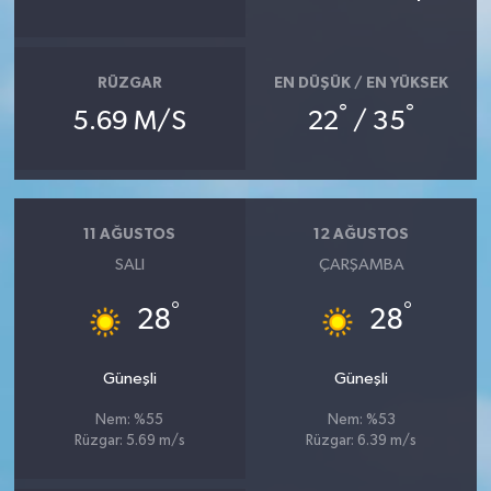
RÜZGAR
EN DÜŞÜK / EN YÜKSEK
°
°
5.69 M/S
22
/ 35
11 AĞUSTOS
12 AĞUSTOS
SALI
ÇARŞAMBA
°
°
28
28
Güneşli
Güneşli
Nem: %55
Nem: %53
Rüzgar: 5.69 m/s
Rüzgar: 6.39 m/s