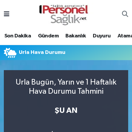
Son Dakika
Nöbetçi Eczaneler
Son Dakika
Gündem
Bakanlık
Duyuru
Atama
Gündem
Hava Durumu
Bakanlık
Trafik Durumu
Urla Hava Durumu
Duyuru
Süper Lig Puan Durumu ve Fikstür
Urla Bugün, Yarın ve 1 Haftalık
Atamalar
Tüm Manşetler
Hava Durumu Tahmini
Mevzuat
Son Dakika Haberleri
ŞU AN
Sendika
Haber Arşivi
Kpss - Sınav