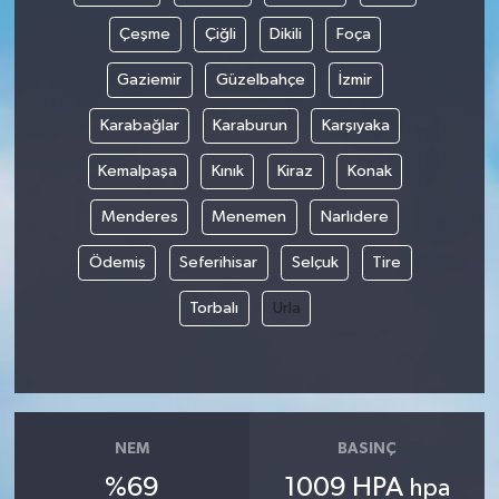
Çeşme
Çiğli
Dikili
Foça
Gaziemir
Güzelbahçe
İzmir
Karabağlar
Karaburun
Karşıyaka
Kemalpaşa
Kınık
Kiraz
Konak
Menderes
Menemen
Narlıdere
Ödemiş
Seferihisar
Selçuk
Tire
Torbalı
Urla
NEM
BASINÇ
%69
1009 HPA
hpa