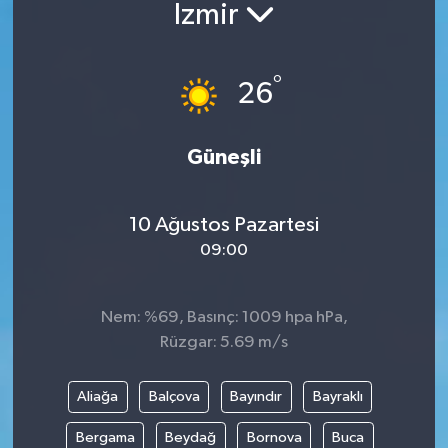
İzmir
°
26
Güneşli
10 Ağustos Pazartesi
09:00
Nem: %69, Basınç: 1009 hpa hPa,
Rüzgar: 5.69 m/s
Aliağa
Balçova
Bayındır
Bayraklı
Bergama
Beydağ
Bornova
Buca