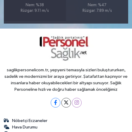
Nem: %38
Nem: %47
Rüzgar: 9.11 m/s
Rüzgar: 7.89 m/s
saglikpersonelicom.tr, yepyeni temasıyla sizleri buluştururken,
sadelik ve modernizmi bir araya getiriyor. Şatafattan kaçınıyor ve
insanlara haber okuyabilecekleri bir altyapı sunuyor. Sağlık
Personeline hızlı ve doğru haber sağlamak önceliğimiz
Nöbetçi Eczaneler
Hava Durumu