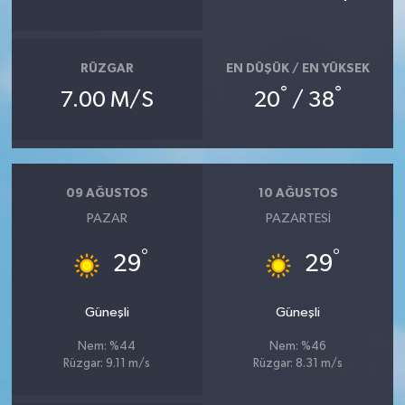
RÜZGAR
EN DÜŞÜK / EN YÜKSEK
°
°
7.00 M/S
20
/ 38
09 AĞUSTOS
10 AĞUSTOS
PAZAR
PAZARTESI
°
°
29
29
Güneşli
Güneşli
Nem: %44
Nem: %46
Rüzgar: 9.11 m/s
Rüzgar: 8.31 m/s