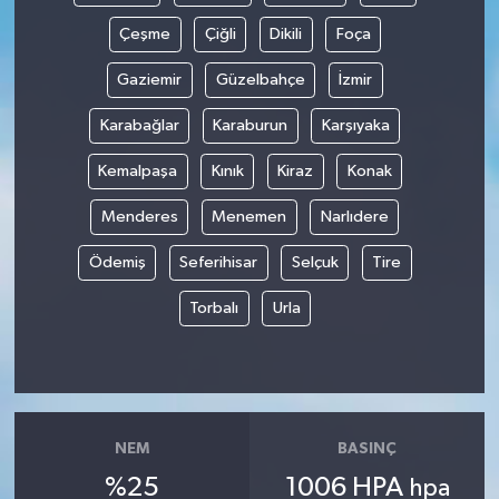
Çeşme
Çiğli
Dikili
Foça
Gaziemir
Güzelbahçe
İzmir
Karabağlar
Karaburun
Karşıyaka
Kemalpaşa
Kınık
Kiraz
Konak
Menderes
Menemen
Narlıdere
Ödemiş
Seferihisar
Selçuk
Tire
Torbalı
Urla
NEM
BASINÇ
%25
1006 HPA
hpa