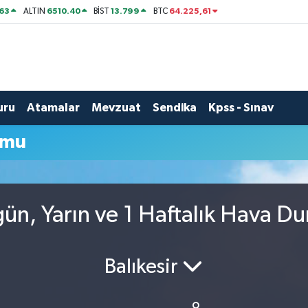
63
6510.40
13.799
64.225,61
ALTIN
BİST
BTC
uru
Atamalar
Mevzuat
Sendika
Kpss - Sınav
umu
n, Yarın ve 1 Haftalık Hava D
Balıkesir