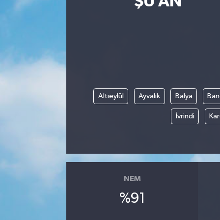
ŞU AN
Altıeylül
Ayvalık
Balya
Ban
İvrindi
Kar
NEM
%91