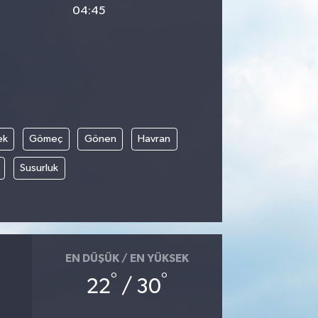
04:45
ek
Gömeç
Gönen
Havran
Susurluk
EN DÜŞÜK / EN YÜKSEK
°
°
22
/ 30