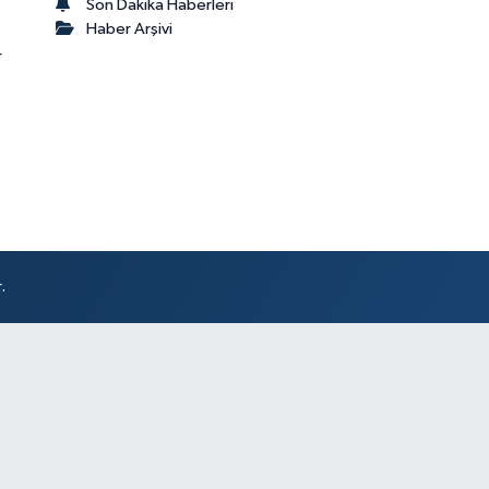
Son Dakika Haberleri
Haber Arşivi
r
.