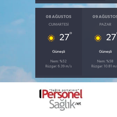
08 AĞUSTOS
09 AĞUSTO
CUMARTESI
PAZAR
°
27
27
Güneşli
Güneşli
Nem: %52
Nem: %58
Rüzgar: 6.39 m/s
Rüzgar: 10.81 m