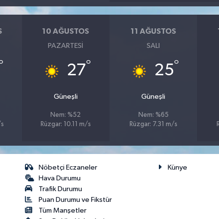
S
10 AĞUSTOS
11 AĞUSTOS
PAZARTESI
SALI
°
°
°
27
25
Güneşli
Güneşli
Nem: %52
Nem: %65
/s
Rüzgar: 10.11 m/s
Rüzgar: 7.31 m/s
Nöbetçi Eczaneler
Künye
Hava Durumu
Trafik Durumu
Puan Durumu ve Fikstür
Tüm Manşetler