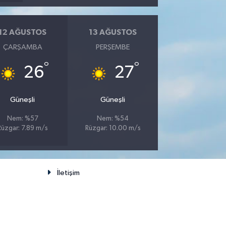
12 AĞUSTOS
13 AĞUSTOS
ÇARŞAMBA
PERŞEMBE
°
°
26
27
Güneşli
Güneşli
Nem: %57
Nem: %54
Rüzgar: 7.89 m/s
Rüzgar: 10.00 m/s
İletişim