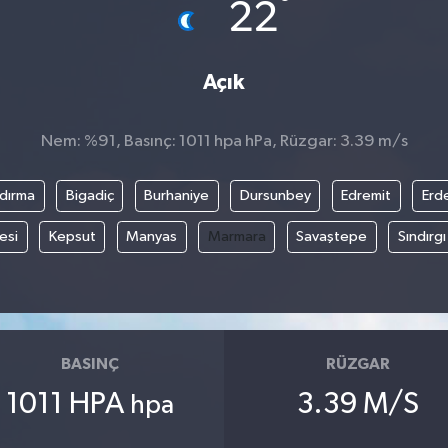
°
22
Açık
Nem: %91, Basınç: 1011 hpa hPa, Rüzgar: 3.39 m/s
dırma
Bigadiç
Burhaniye
Dursunbey
Edremit
Erd
esi
Kepsut
Manyas
Marmara
Savaştepe
Sındırgı
BASINÇ
RÜZGAR
1011 HPA
3.39 M/S
hpa