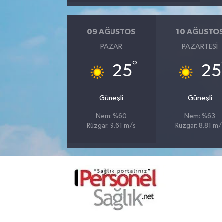
09 AĞUSTOS
10 AĞUSTO
PAZAR
PAZARTESI
°
25
25
Güneşli
Güneşli
Nem: %60
Nem: %63
Rüzgar: 9.61 m/s
Rüzgar: 8.81 m/