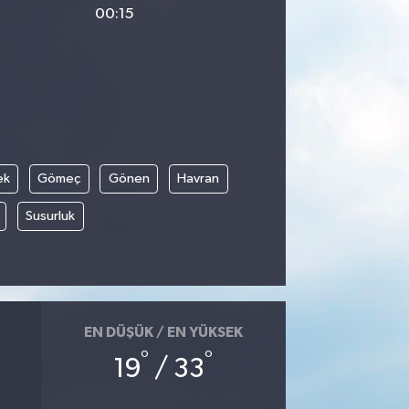
00:15
ek
Gömeç
Gönen
Havran
Susurluk
EN DÜŞÜK / EN YÜKSEK
°
°
19
/ 33