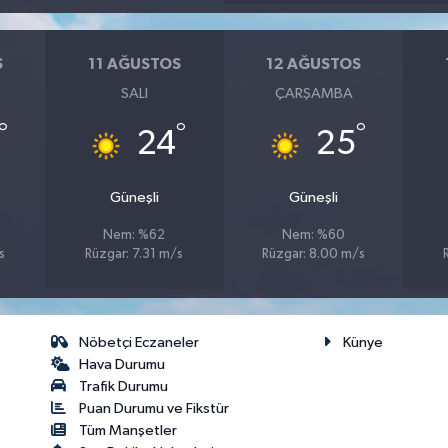
S
11 AĞUSTOS
12 AĞUSTOS
SALI
ÇARŞAMBA
°
°
°
24
25
Güneşli
Güneşli
Nem: %62
Nem: %60
s
Rüzgar: 7.31 m/s
Rüzgar: 8.00 m/s
Nöbetçi Eczaneler
Künye
Hava Durumu
Trafik Durumu
Puan Durumu ve Fikstür
Tüm Manşetler