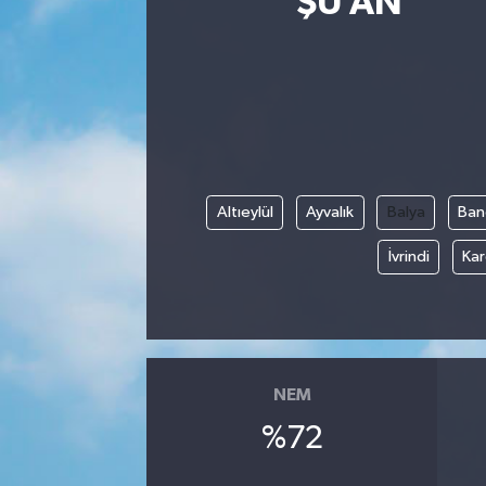
ŞU AN
Altıeylül
Ayvalık
Balya
Ban
İvrindi
Kar
NEM
%72