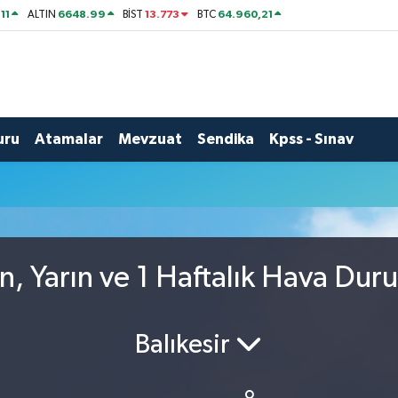
11
6648.99
13.773
64.960,21
ALTIN
BİST
BTC
uru
Atamalar
Mevzuat
Sendika
Kpss - Sınav
n, Yarın ve 1 Haftalık Hava Dur
Balıkesir