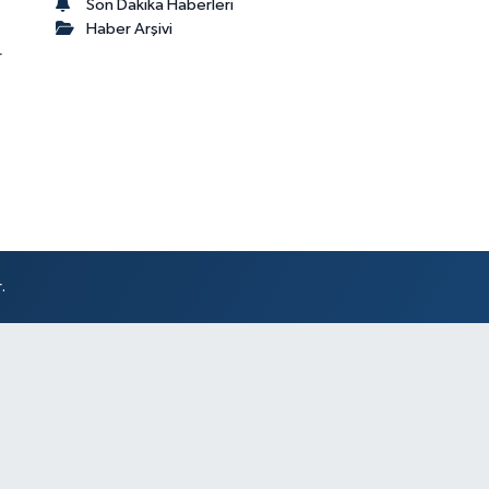
Son Dakika Haberleri
Haber Arşivi
r
.