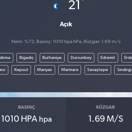
°
21
Açık
Nem: %72, Basınç: 1010 hpa hPa, Rüzgar: 1.69 m/s
dırma
Bigadiç
Burhaniye
Dursunbey
Edremit
Erd
esi
Kepsut
Manyas
Marmara
Savaştepe
Sındırgı
BASINÇ
RÜZGAR
1010 HPA
1.69 M/S
hpa