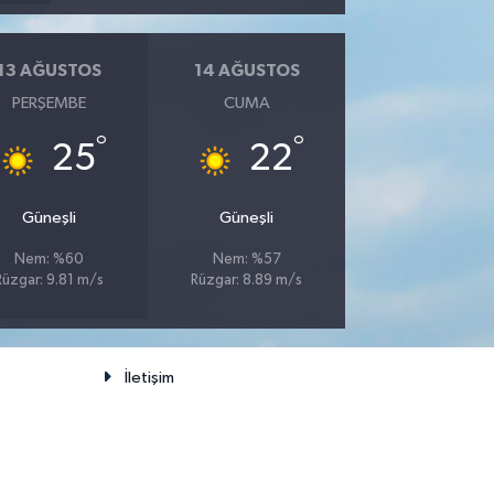
13 AĞUSTOS
14 AĞUSTOS
PERŞEMBE
CUMA
°
°
25
22
Güneşli
Güneşli
Nem: %60
Nem: %57
Rüzgar: 9.81 m/s
Rüzgar: 8.89 m/s
İletişim