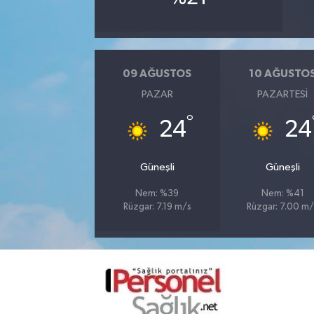
09 AĞUSTOS
10 AĞUSTO
PAZAR
PAZARTESI
°
24
24
Güneşli
Güneşli
Nem: %39
Nem: %41
Rüzgar: 7.19 m/s
Rüzgar: 7.00 m/