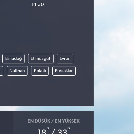
14:30
Elmadağ
Etimesgut
Evren
k
Nallıhan
Polatlı
Pursaklar
EN DÜŞÜK / EN YÜKSEK
°
°
18
/ 33