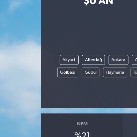
ŞU AN
Akyurt
Altındağ
Ankara
Gölbaşı
Güdül
Haymana
K
NEM
%21