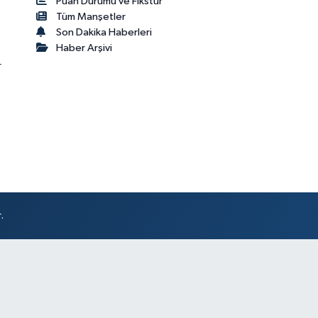
Puan Durumu ve Fikstür
Tüm Manşetler
Son Dakika Haberleri
Haber Arşivi
r
.