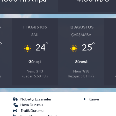
S
11 AĞUSTOS
12 AĞUSTOS
SALI
ÇARŞAMBA
°
°
°
24
25
Güneşli
Güneşli
Nem: %43
Nem: %38
s
Rüzgar: 5.69 m/s
Rüzgar: 5.81 m/s
Nöbetçi Eczaneler
Künye
Hava Durumu
Trafik Durumu