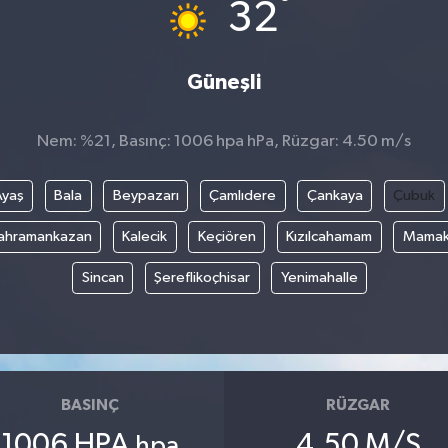
°
32
Güneşli
Nem: %21, Basınç: 1006 hpa hPa, Rüzgar: 4.50 m/s
Ayaş
Bala
Beypazarı
Çamlıdere
Çankaya
Çubuk
ahramankazan
Kalecik
Keçiören
Kızılcahamam
Mama
Sincan
Şereflikoçhisar
Yenimahalle
BASINÇ
RÜZGAR
1006 HPA
4.50 M/S
hpa