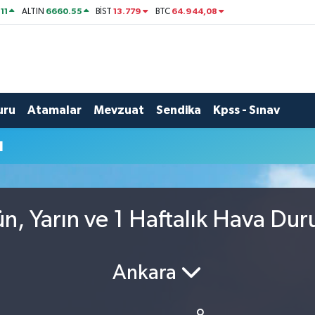
11
6660.55
13.779
64.944,08
ALTIN
BİST
BTC
uru
Atamalar
Mevzuat
Sendika
Kpss - Sınav
u
, Yarın ve 1 Haftalık Hava Du
Ankara