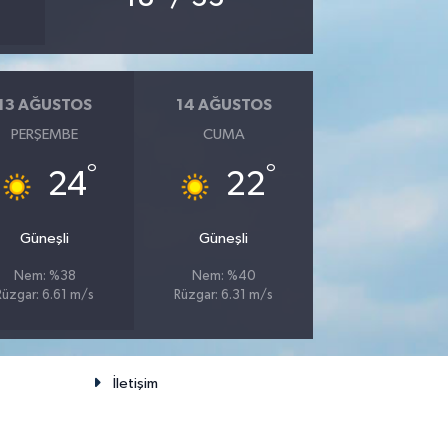
13 AĞUSTOS
14 AĞUSTOS
PERŞEMBE
CUMA
°
°
24
22
Güneşli
Güneşli
Nem: %38
Nem: %40
Rüzgar: 6.61 m/s
Rüzgar: 6.31 m/s
İletişim