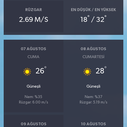
RÜZGAR
EN DÜŞÜK / EN YÜKSEK
°
°
2.69 M/S
18
/ 32
07 AĞUSTOS
08 AĞUSTOS
CUMA
CUMARTESI
°
°
26
28
Güneşli
Güneşli
Nem: %35
Nem: %37
Rüzgar: 6.00 m/s
Rüzgar: 5.19 m/s
09 AĞUSTOS
10 AĞUSTOS