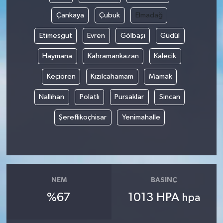
Çankaya
Çubuk
Elmadağ
Etimesgut
Evren
Gölbaşı
Güdül
Haymana
Kahramankazan
Kalecik
Keçiören
Kızılcahamam
Mamak
Nallıhan
Polatlı
Pursaklar
Sincan
Şereflikoçhisar
Yenimahalle
NEM
BASINÇ
%67
1013 HPA
hpa