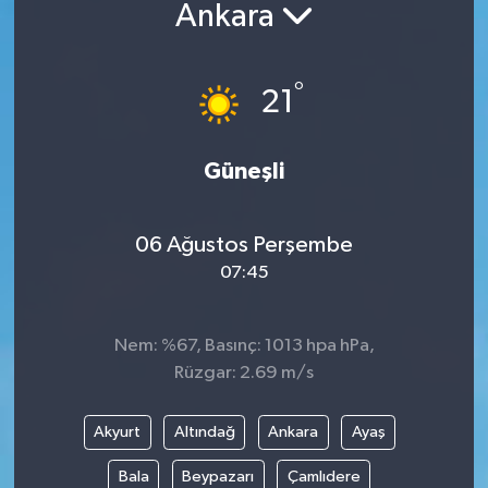
Ankara
°
21
Güneşli
06 Ağustos Perşembe
07:45
Nem: %67, Basınç: 1013 hpa hPa,
Rüzgar: 2.69 m/s
Akyurt
Altındağ
Ankara
Ayaş
Bala
Beypazarı
Çamlıdere