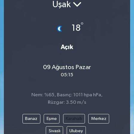
Uşak
°
18
Açık
09 Ağustos Pazar
05:15
Nem: %65, Basınç: 1011 hpa hPa,
Rüzgar: 3.50 m/s
Banaz
Eşme
Karahallı
Merkez
Sivaslı
Ulubey