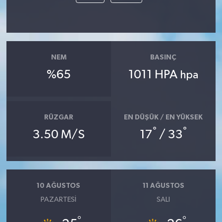
NEM
BASINÇ
%65
1011 HPA
hpa
RÜZGAR
EN DÜŞÜK / EN YÜKSEK
°
°
3.50 M/S
17
/ 33
10 AĞUSTOS
11 AĞUSTOS
PAZARTESI
SALI
°
°