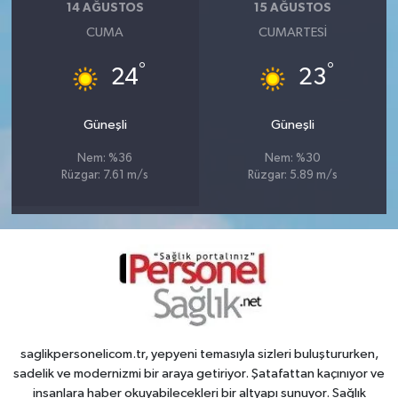
14 AĞUSTOS
15 AĞUSTOS
CUMA
CUMARTESI
°
°
24
23
Güneşli
Güneşli
Nem: %36
Nem: %30
Rüzgar: 7.61 m/s
Rüzgar: 5.89 m/s
saglikpersonelicom.tr, yepyeni temasıyla sizleri buluştururken,
sadelik ve modernizmi bir araya getiriyor. Şatafattan kaçınıyor ve
insanlara haber okuyabilecekleri bir altyapı sunuyor. Sağlık