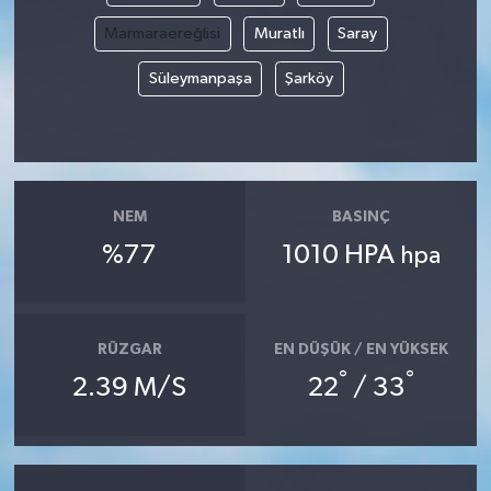
Marmaraereğlisi
Muratlı
Saray
Süleymanpaşa
Şarköy
NEM
BASINÇ
%77
1010 HPA
hpa
RÜZGAR
EN DÜŞÜK / EN YÜKSEK
°
°
2.39 M/S
22
/ 33