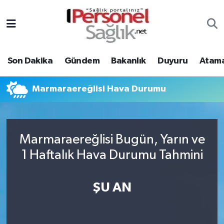
Son Dakika
Nöbetçi Eczaneler
Son Dakika
Gündem
Bakanlık
Duyuru
Atama
Gündem
Hava Durumu
Bakanlık
Trafik Durumu
Marmaraereğlisi Hava Durumu
Duyuru
Süper Lig Puan Durumu ve Fikstür
Marmaraereğlisi Bugün, Yarın ve
Atamalar
Tüm Manşetler
1 Haftalık Hava Durumu Tahmini
Mevzuat
Son Dakika Haberleri
ŞU AN
Sendika
Haber Arşivi
Kpss - Sınav