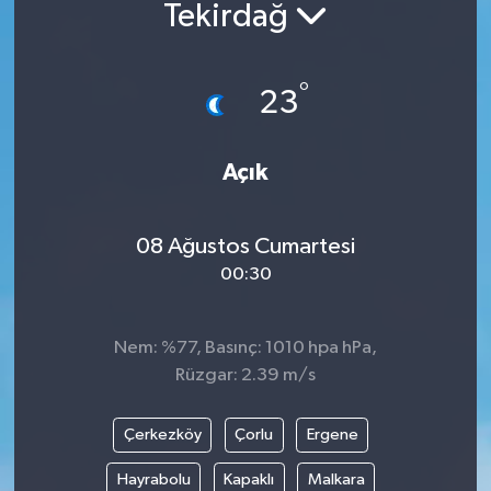
Tekirdağ
°
23
Açık
08 Ağustos Cumartesi
00:30
Nem: %77, Basınç: 1010 hpa hPa,
Rüzgar: 2.39 m/s
Çerkezköy
Çorlu
Ergene
Hayrabolu
Kapaklı
Malkara