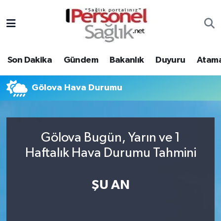
Son Dakika
Nöbetçi Eczaneler
Son Dakika
Gündem
Bakanlık
Duyuru
Atama
Gündem
Hava Durumu
Bakanlık
Trafik Durumu
Gölova Hava Durumu
Duyuru
Süper Lig Puan Durumu ve Fikstür
Gölova Bugün, Yarın ve 1
Atamalar
Tüm Manşetler
Haftalık Hava Durumu Tahmini
Mevzuat
Son Dakika Haberleri
ŞU AN
Sendika
Haber Arşivi
Kpss - Sınav