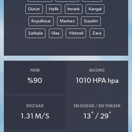
Gürün
Hafik
İmranlı
Kangal
Koyulhisar
Merkez
Suşehri
Şarkışla
Ulaş
Yıldızeli
Zara
NEM
BASINÇ
%90
1010 HPA
hpa
RÜZGAR
EN DÜŞÜK / EN YÜKSEK
°
°
1.31 M/S
13
/ 29