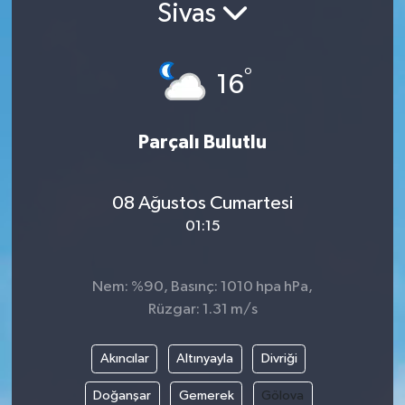
Sivas
°
16
Parçalı Bulutlu
08 Ağustos Cumartesi
01:15
Nem: %90, Basınç: 1010 hpa hPa,
Rüzgar: 1.31 m/s
Akıncılar
Altınyayla
Divriği
Doğanşar
Gemerek
Gölova