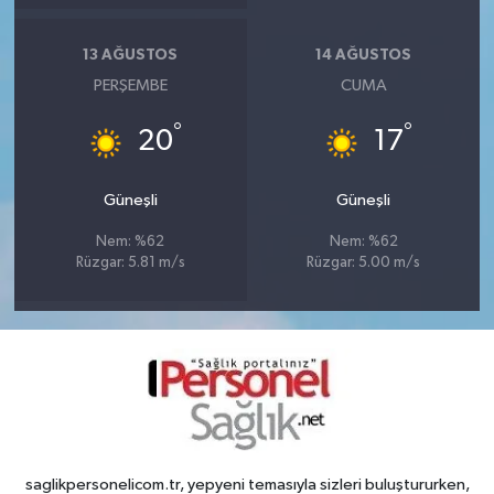
13 AĞUSTOS
14 AĞUSTOS
PERŞEMBE
CUMA
°
°
20
17
Güneşli
Güneşli
Nem: %62
Nem: %62
Rüzgar: 5.81 m/s
Rüzgar: 5.00 m/s
saglikpersonelicom.tr, yepyeni temasıyla sizleri buluştururken,