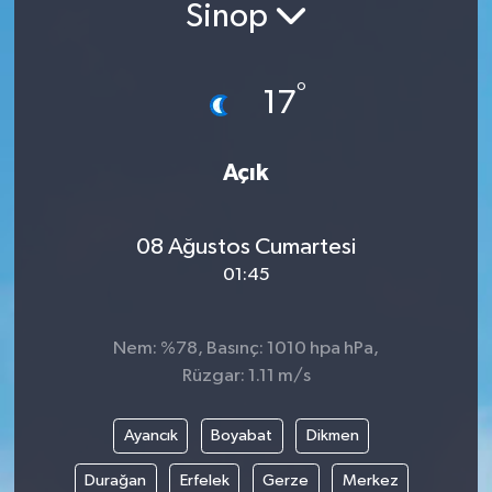
Sinop
°
17
Açık
08 Ağustos Cumartesi
01:45
Nem: %78, Basınç: 1010 hpa hPa,
Rüzgar: 1.11 m/s
Ayancık
Boyabat
Dikmen
Durağan
Erfelek
Gerze
Merkez