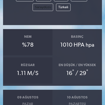
Saraydüzü
Türkeli
NEM
BASINÇ
%78
1010 HPA
hpa
RÜZGAR
EN DÜŞÜK / EN YÜKSEK
°
°
1.11 M/S
16
/ 29
09 AĞUSTOS
10 AĞUSTOS
PAZAR
PAZARTESI