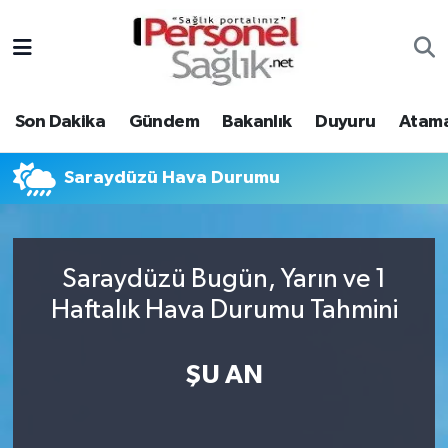
Son Dakika
Nöbetçi Eczaneler
Son Dakika
Gündem
Bakanlık
Duyuru
Atama
Gündem
Hava Durumu
Bakanlık
Trafik Durumu
Saraydüzü Hava Durumu
Duyuru
Süper Lig Puan Durumu ve Fikstür
Saraydüzü Bugün, Yarın ve 1
Atamalar
Tüm Manşetler
Haftalık Hava Durumu Tahmini
Mevzuat
Son Dakika Haberleri
ŞU AN
Sendika
Haber Arşivi
Kpss - Sınav