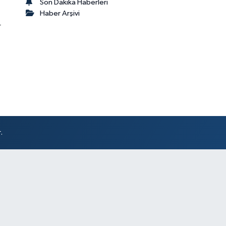
Son Dakika Haberleri
Haber Arşivi
r
.