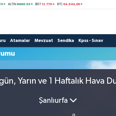
11
6660.55
13.779
64.944,08
ALTIN
BİST
BTC
uru
Atamalar
Mevzuat
Sendika
Kpss - Sınav
rumu
ün, Yarın ve 1 Haftalık Hava 
Şanlıurfa