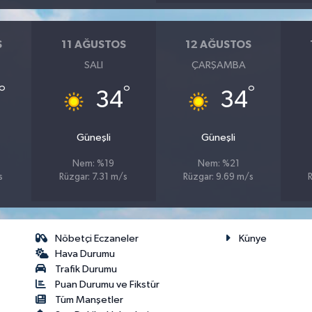
S
11 AĞUSTOS
12 AĞUSTOS
SALI
ÇARŞAMBA
°
°
°
34
34
Güneşli
Güneşli
Nem: %19
Nem: %21
s
Rüzgar: 7.31 m/s
Rüzgar: 9.69 m/s
Nöbetçi Eczaneler
Künye
Hava Durumu
Trafik Durumu
Puan Durumu ve Fikstür
Tüm Manşetler