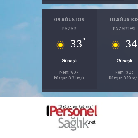
09 AĞUSTOS
10 AĞUSTO
PAZAR
PAZARTESI
°
33
34
Güneşli
Güneşli
Nem: %37
Nem: %25
Rüzgar: 8.31 m/s
Rüzgar: 8.19 m/