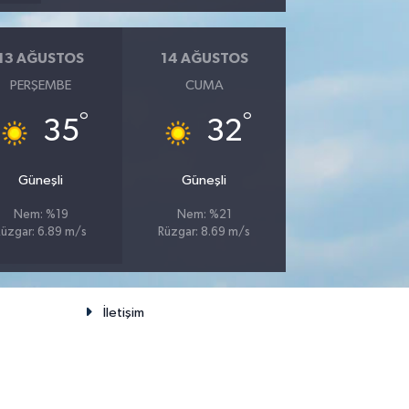
13 AĞUSTOS
14 AĞUSTOS
PERŞEMBE
CUMA
°
°
35
32
Güneşli
Güneşli
Nem: %19
Nem: %21
Rüzgar: 6.89 m/s
Rüzgar: 8.69 m/s
İletişim