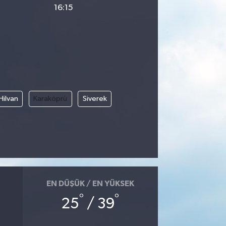
16:15
Hilvan
Karaköprü
Siverek
EN DÜŞÜK / EN YÜKSEK
°
°
25
/ 39