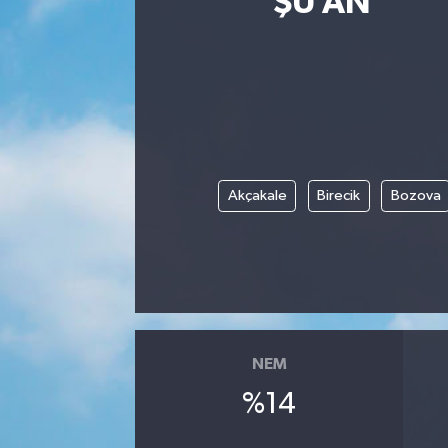
ŞU AN
Akçakale
Birecik
Bozova
NEM
%14