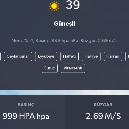
°
39
Güneşli
Nem: %14, Basınç: 999 hpa hPa, Rüzgar: 2.69 m/s
Ceylanpınar
Eyyübiye
Halfeti
Haliliye
Harran
Suruç
Viranşehir
BASINÇ
RÜZGAR
999 HPA
2.69 M/S
hpa