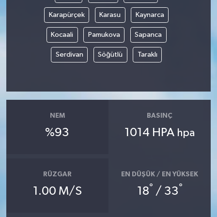
Karapürçek
Karasu
Kaynarca
Kocaali
Pamukova
Sapanca
Serdivan
Söğütlü
Taraklı
NEM
BASINÇ
%93
1014 HPA
hpa
RÜZGAR
EN DÜŞÜK / EN YÜKSEK
°
°
1.00 M/S
18
/ 33