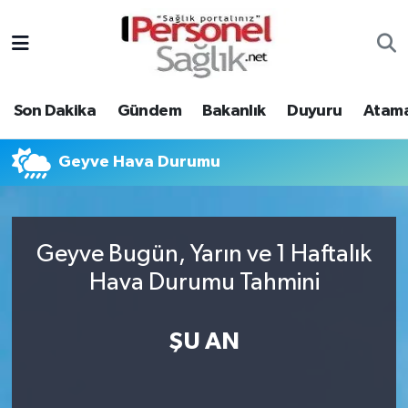
Son Dakika
Nöbetçi Eczaneler
Son Dakika
Gündem
Bakanlık
Duyuru
Atama
Gündem
Hava Durumu
Bakanlık
Trafik Durumu
Geyve Hava Durumu
Duyuru
Süper Lig Puan Durumu ve Fikstür
Geyve Bugün, Yarın ve 1 Haftalık
Atamalar
Tüm Manşetler
Hava Durumu Tahmini
Mevzuat
Son Dakika Haberleri
ŞU AN
Sendika
Haber Arşivi
Kpss - Sınav