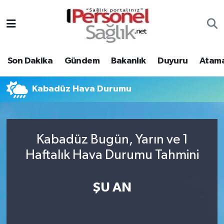
Son Dakika
Nöbetçi Eczaneler
Son Dakika
Gündem
Bakanlık
Duyuru
Atama
Gündem
Hava Durumu
Bakanlık
Trafik Durumu
Kabadüz Hava Durumu
Duyuru
Süper Lig Puan Durumu ve Fikstür
Kabadüz Bugün, Yarın ve 1
Atamalar
Tüm Manşetler
Haftalık Hava Durumu Tahmini
Mevzuat
Son Dakika Haberleri
ŞU AN
Sendika
Haber Arşivi
Kpss - Sınav