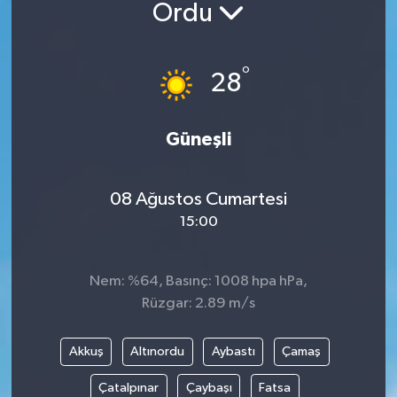
Ordu
°
28
Güneşli
08 Ağustos Cumartesi
15:00
Nem: %64, Basınç: 1008 hpa hPa,
Rüzgar: 2.89 m/s
Akkuş
Altınordu
Aybastı
Çamaş
Çatalpınar
Çaybaşı
Fatsa