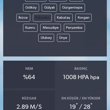
Gölköy
Gülyalı
Gürgentepe
İkizce
Kabadüz
Kabataş
Korgan
Kumru
Mesudiye
Perşembe
Ulubey
Ünye
NEM
BASINÇ
%64
1008 HPA
hpa
RÜZGAR
EN DÜŞÜK / EN YÜKSEK
°
°
2.89 M/S
19
/ 28