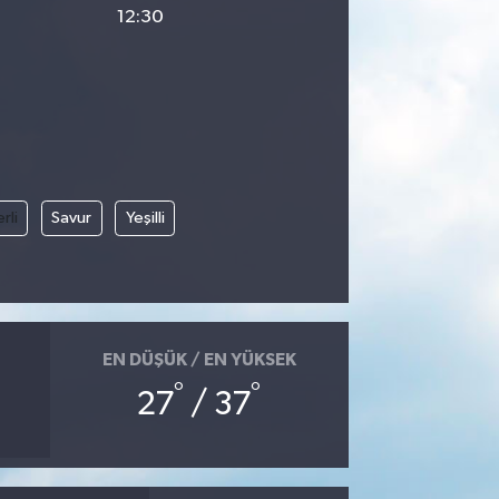
12:30
rli
Savur
Yeşilli
EN DÜŞÜK / EN YÜKSEK
°
°
27
/ 37