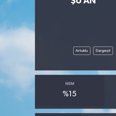
ŞU AN
Artuklu
Dargeçit
NEM
%15