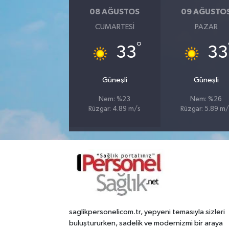
08 AĞUSTOS
09 AĞUSTO
CUMARTESI
PAZAR
°
33
33
Güneşli
Güneşli
Nem: %23
Nem: %26
Rüzgar: 4.89 m/s
Rüzgar: 5.89 m/
saglikpersonelicom.tr, yepyeni temasıyla sizleri
buluştururken, sadelik ve modernizmi bir araya