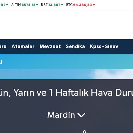
897
6574.81
13.887
64.360,53
ALTIN
BİST
BTC
uru
Atamalar
Mevzuat
Sendika
Kpss - Sınav
u
n, Yarın ve 1 Haftalık Hava Du
Mardin