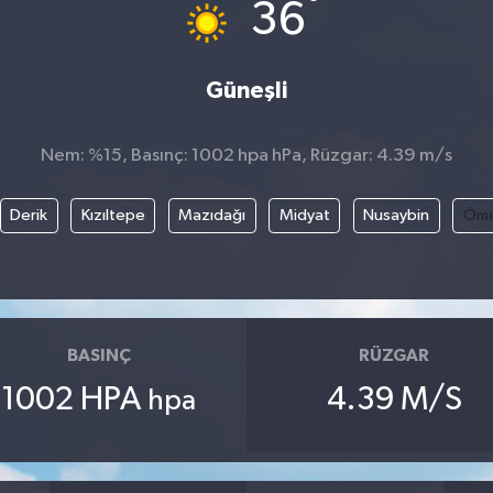
°
36
Güneşli
Nem: %15, Basınç: 1002 hpa hPa, Rüzgar: 4.39 m/s
Derik
Kızıltepe
Mazıdağı
Midyat
Nusaybin
Öme
BASINÇ
RÜZGAR
1002 HPA
4.39 M/S
hpa