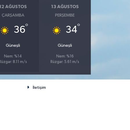
12 AĞUSTOS
13 AĞUSTOS
ÇARŞAMBA
PERŞEMBE
°
°
36
34
Güneşli
Güneşli
Nem: %14
Nem: %16
Rüzgar: 8.11 m/s
Rüzgar: 5.61 m/s
İletişim