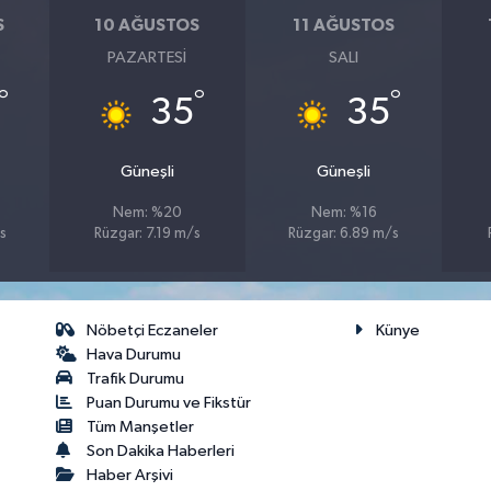
S
10 AĞUSTOS
11 AĞUSTOS
PAZARTESI
SALI
°
°
°
35
35
Güneşli
Güneşli
Nem: %20
Nem: %16
s
Rüzgar: 7.19 m/s
Rüzgar: 6.89 m/s
Nöbetçi Eczaneler
Künye
Hava Durumu
Trafik Durumu
Puan Durumu ve Fikstür
Tüm Manşetler
Son Dakika Haberleri
Haber Arşivi