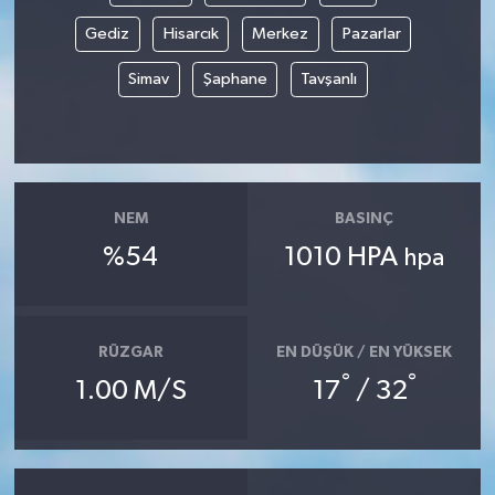
Gediz
Hisarcık
Merkez
Pazarlar
Simav
Şaphane
Tavşanlı
NEM
BASINÇ
%54
1010 HPA
hpa
RÜZGAR
EN DÜŞÜK / EN YÜKSEK
°
°
1.00 M/S
17
/ 32