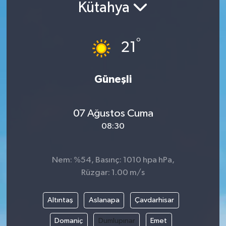
Kütahya
°
21
Güneşli
07 Ağustos Cuma
08:30
Nem: %54, Basınç: 1010 hpa hPa,
Rüzgar: 1.00 m/s
Altıntaş
Aslanapa
Çavdarhisar
Domaniç
Dumlupınar
Emet