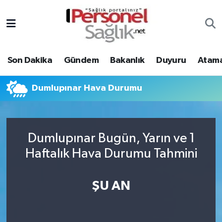
Son Dakika
Nöbetçi Eczaneler
Son Dakika
Gündem
Bakanlık
Duyuru
Atama
Gündem
Hava Durumu
Bakanlık
Trafik Durumu
Dumlupınar Hava Durumu
Duyuru
Süper Lig Puan Durumu ve Fikstür
Dumlupınar Bugün, Yarın ve 1
Atamalar
Tüm Manşetler
Haftalık Hava Durumu Tahmini
Mevzuat
Son Dakika Haberleri
ŞU AN
Sendika
Haber Arşivi
Kpss - Sınav