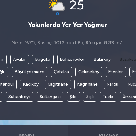
°
25
Yakınlarda Yer Yer Yağmur
Nem: %75, Basınç: 1013 hpa hPa, Rüzgar: 6.39 m/s
ir
Avcılar
Bağcılar
Bahçelievler
Bakırköy
Başakşe
ğlu
Büyükçekmece
Çatalca
Çekmeköy
Esenler
E
stanbul
Kadıköy
Kağıthane
Kâğıthane
Kartal
Küç
Sultanbeyli
Sultangazi
Şile
Şişli
Tuzla
Ümran
BASINÇ
RÜZGAR