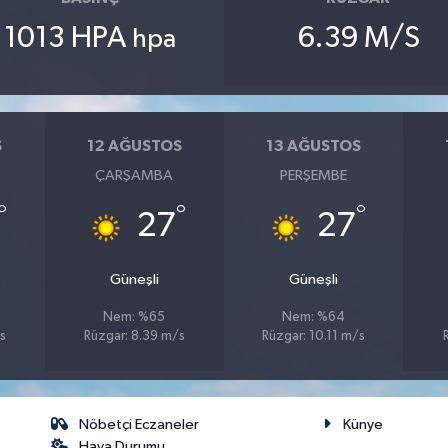
1013 HPA
6.39 M/S
hpa
S
12 AĞUSTOS
13 AĞUSTOS
ÇARŞAMBA
PERŞEMBE
°
°
°
27
27
Güneşli
Güneşli
Nem: %65
Nem: %64
s
Rüzgar: 8.39 m/s
Rüzgar: 10.11 m/s
Nöbetçi Eczaneler
Künye
Hava Durumu