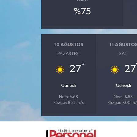
%75
10 AĞUSTOS
11 AĞUSTO
PAZARTESI
SALI
°
27
27
Güneşli
Güneşli
Nem: %68
Nem: %68
Rüzgar: 8.31 m/s
Rüzgar: 7.00 m/