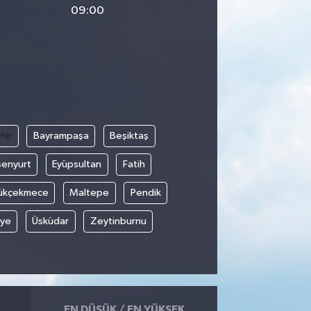
09:00
hir
Bayrampaşa
Beşiktaş
senyurt
Eyüpsultan
Fatih
ükçekmece
Maltepe
Pendik
iye
Üsküdar
Zeytinburnu
EN DÜŞÜK / EN YÜKSEK