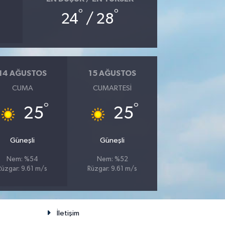
°
°
24
/ 28
14 AĞUSTOS
15 AĞUSTOS
CUMA
CUMARTESI
°
°
25
25
Güneşli
Güneşli
Nem: %54
Nem: %52
Rüzgar: 9.61 m/s
Rüzgar: 9.61 m/s
İletişim