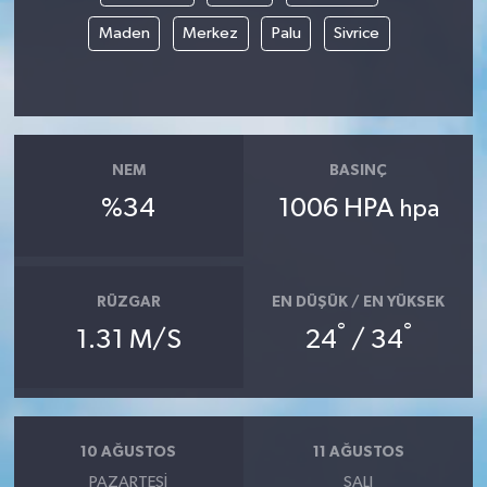
Maden
Merkez
Palu
Sivrice
NEM
BASINÇ
%34
1006 HPA
hpa
RÜZGAR
EN DÜŞÜK / EN YÜKSEK
°
°
1.31 M/S
24
/ 34
10 AĞUSTOS
11 AĞUSTOS
PAZARTESI
SALI