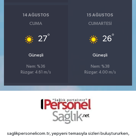
14 AĞUSTOS
15 AĞUSTOS
CUMA
CUMARTESI
°
°
27
26
Güneşli
Güneşli
Nem: %36
Nem: %38
Rüzgar: 4.61 m/s
Rüzgar: 4.00 m/s
saglikpersonelicom.tr, yepyeni temasıyla sizleri buluştururken,