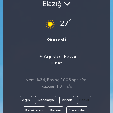
Elazığ
°
27
Güneşli
09 Ağustos Pazar
09:45
Nem: %34, Basınç: 1006 hpa hPa,
Rüzgar: 1.31 m/s
Ağın
Alacakaya
Arıcak
Baskil
Karakoçan
Keban
Kovancılar