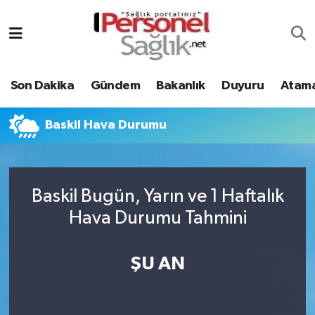
Son Dakika
Nöbetçi Eczaneler
Son Dakika
Gündem
Bakanlık
Duyuru
Atama
Gündem
Hava Durumu
Bakanlık
Trafik Durumu
Baskil Hava Durumu
Duyuru
Süper Lig Puan Durumu ve Fikstür
Baskil Bugün, Yarın ve 1 Haftalık
Atamalar
Tüm Manşetler
Hava Durumu Tahmini
Mevzuat
Son Dakika Haberleri
ŞU AN
Sendika
Haber Arşivi
Kpss - Sınav