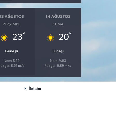
13 AĞUSTOS
14 AĞUSTOS
PERŞEMBE
CUMA
°
°
23
20
Güneşli
Güneşli
Nem: %59
Nem: %63
Rüzgar: 8.61 m/s
Rüzgar: 6.89 m/s
İletişim