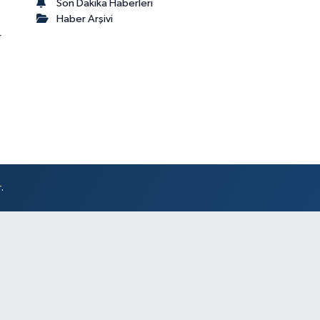
Son Dakika Haberleri
Haber Arşivi
r
.