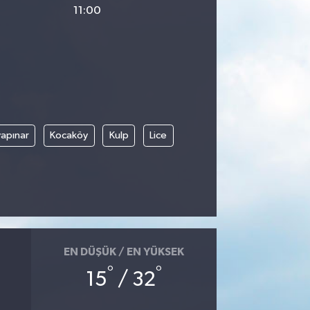
11:00
apınar
Kocaköy
Kulp
Lice
EN DÜŞÜK / EN YÜKSEK
°
°
15
/ 32