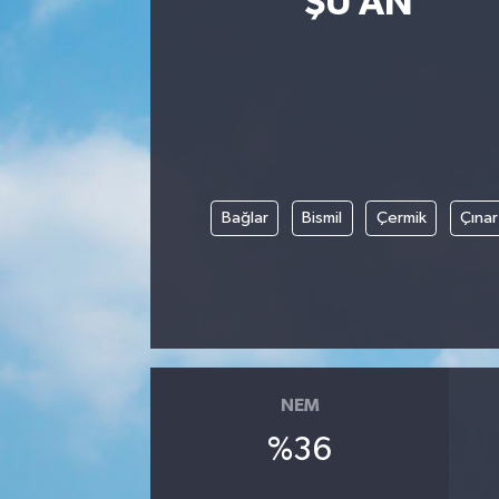
ŞU AN
Bağlar
Bismil
Çermik
Çınar
NEM
%36