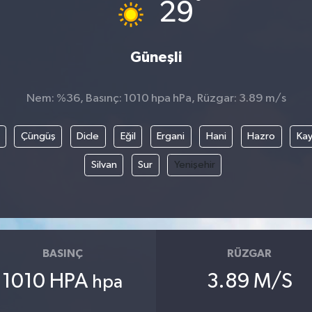
°
29
Güneşli
Nem: %36, Basınç: 1010 hpa hPa, Rüzgar: 3.89 m/s
Çüngüş
Dicle
Eğil
Ergani
Hani
Hazro
Kay
Silvan
Sur
Yenişehir
BASINÇ
RÜZGAR
1010 HPA
3.89 M/S
hpa