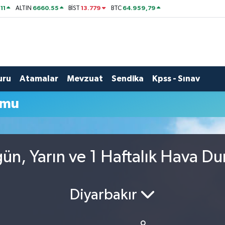
11
6660.55
13.779
64.959,79
ALTIN
BİST
BTC
uru
Atamalar
Mevzuat
Sendika
Kpss - Sınav
umu
gün, Yarın ve 1 Haftalık Hava D
Diyarbakır