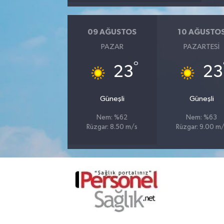
09 AĞUSTOS
10 AĞUSTO
PAZAR
PAZARTESI
°
23
23
Güneşli
Güneşli
Nem: %62
Nem: %63
Rüzgar: 8.50 m/s
Rüzgar: 9.00 m