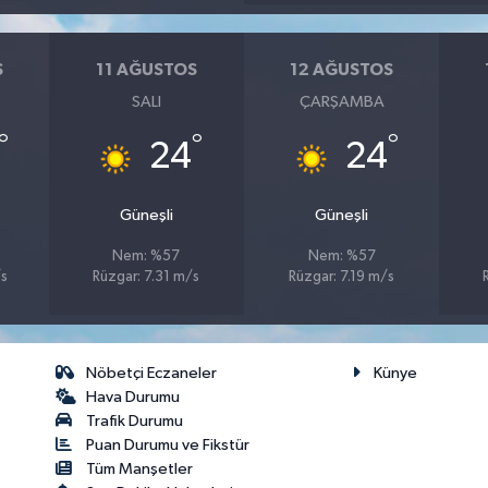
S
11 AĞUSTOS
12 AĞUSTOS
SALI
ÇARŞAMBA
°
°
°
24
24
Güneşli
Güneşli
Nem: %57
Nem: %57
/s
Rüzgar: 7.31 m/s
Rüzgar: 7.19 m/s
Nöbetçi Eczaneler
Künye
Hava Durumu
Trafik Durumu
Puan Durumu ve Fikstür
Tüm Manşetler