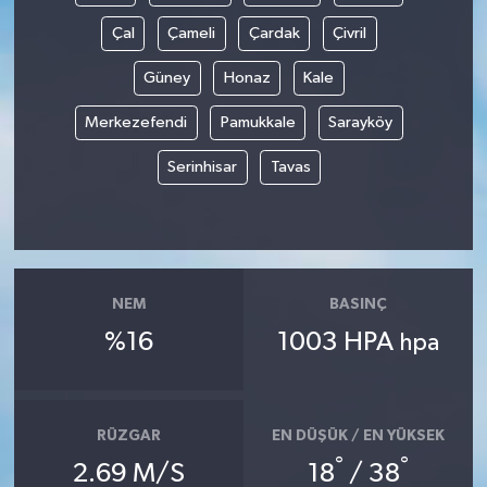
Çal
Çameli
Çardak
Çivril
Güney
Honaz
Kale
Merkezefendi
Pamukkale
Sarayköy
Serinhisar
Tavas
NEM
BASINÇ
%16
1003 HPA
hpa
RÜZGAR
EN DÜŞÜK / EN YÜKSEK
°
°
2.69 M/S
18
/ 38