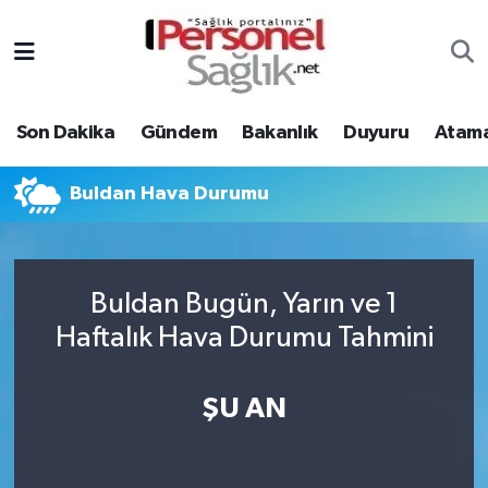
Son Dakika
Nöbetçi Eczaneler
Son Dakika
Gündem
Bakanlık
Duyuru
Atama
Gündem
Hava Durumu
Bakanlık
Trafik Durumu
Buldan Hava Durumu
Duyuru
Süper Lig Puan Durumu ve Fikstür
Buldan Bugün, Yarın ve 1
Atamalar
Tüm Manşetler
Haftalık Hava Durumu Tahmini
Mevzuat
Son Dakika Haberleri
ŞU AN
Sendika
Haber Arşivi
Kpss - Sınav