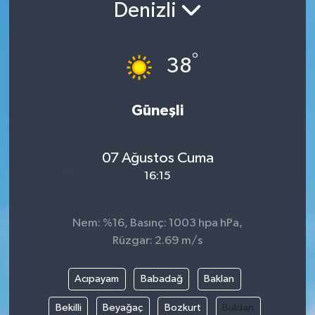
Denizli
°
38
Güneşli
07 Ağustos Cuma
16:15
Nem: %16, Basınç: 1003 hpa hPa,
Rüzgar: 2.69 m/s
Acıpayam
Babadağ
Baklan
Bekilli
Beyağaç
Bozkurt
Buldan