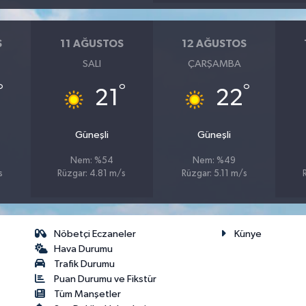
S
11 AĞUSTOS
12 AĞUSTOS
SALI
ÇARŞAMBA
°
°
°
21
22
Güneşli
Güneşli
Nem: %54
Nem: %49
s
Rüzgar: 4.81 m/s
Rüzgar: 5.11 m/s
Nöbetçi Eczaneler
Künye
Hava Durumu
Trafik Durumu
Puan Durumu ve Fikstür
Tüm Manşetler