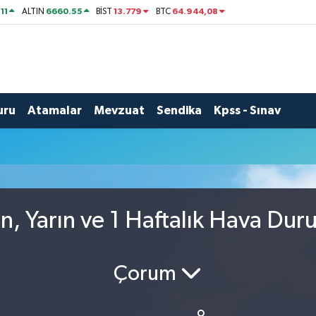
11
6660.55
13.779
64.944,08
ALTIN
BİST
BTC
uru
Atamalar
Mevzuat
Sendika
Kpss - Sınav
, Yarın ve 1 Haftalık Hava Du
Çorum