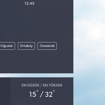
12:45
Oğuzlar
Ortaköy
Osmancık
EN DÜŞÜK / EN YÜKSEK
°
°
15
/ 32