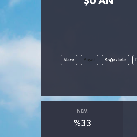
ŞU AN
Alaca
Bayat
Boğazkale
NEM
%33