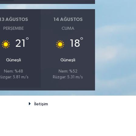
13 AĞUSTOS
14 AĞUSTOS
PERŞEMBE
CUMA
°
°
21
18
Güneşli
Güneşli
Nem: %48
Nem: %52
Rüzgar: 5.81 m/s
Rüzgar: 5.31 m/s
İletişim