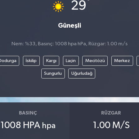
°
29
Güneşli
Nem: %33, Basınç: 1008 hpa hPa, Rüzgar: 1.00 m/s
Dodurga
İskilip
Kargı
Laçin
Mecitözü
Merkez
Sungurlu
Uğurludağ
BASINÇ
RÜZGAR
1008 HPA
1.00 M/S
hpa