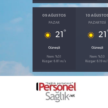
09 AĞUSTOS
10 AĞUSTO
PAZAR
PAZARTESI
°
21
21
Güneşli
Güneşli
Nem: %51
Nem: %53
Rüzgar: 6.81 m/s
Rüzgar: 6.19 m/