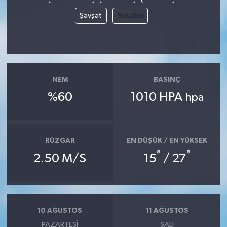
Şavşat
Yusufeli
NEM
BASINÇ
%60
1010 HPA
hpa
RÜZGAR
EN DÜŞÜK / EN YÜKSEK
°
°
2.50 M/S
15
/ 27
10 AĞUSTOS
11 AĞUSTOS
PAZARTESI
SALI