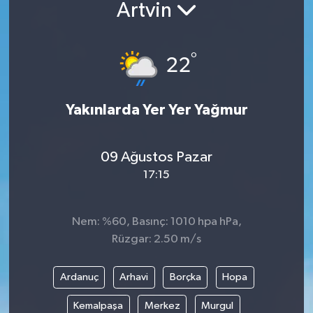
Artvin
°
22
Yakınlarda Yer Yer Yağmur
09 Ağustos Pazar
17:15
Nem: %60, Basınç: 1010 hpa hPa,
Rüzgar: 2.50 m/s
Ardanuç
Arhavi
Borçka
Hopa
Kemalpaşa
Merkez
Murgul