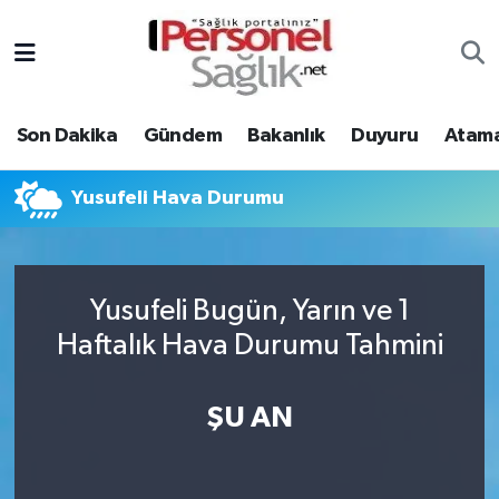
Son Dakika
Nöbetçi Eczaneler
Son Dakika
Gündem
Bakanlık
Duyuru
Atama
Gündem
Hava Durumu
Bakanlık
Trafik Durumu
Yusufeli Hava Durumu
Duyuru
Süper Lig Puan Durumu ve Fikstür
Yusufeli Bugün, Yarın ve 1
Atamalar
Tüm Manşetler
Haftalık Hava Durumu Tahmini
Mevzuat
Son Dakika Haberleri
ŞU AN
Sendika
Haber Arşivi
Kpss - Sınav