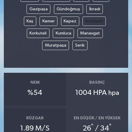
Gazipaşa
Gündoğmuş
İbradı
Kaş
Kemer
Kepez
Konyaaltı
Korkuteli
Kumluca
Manavgat
Muratpaşa
Serik
NEM
BASINÇ
%54
1004 HPA
hpa
RÜZGAR
EN DÜŞÜK / EN YÜKSEK
°
°
1.89 M/S
26
/ 34