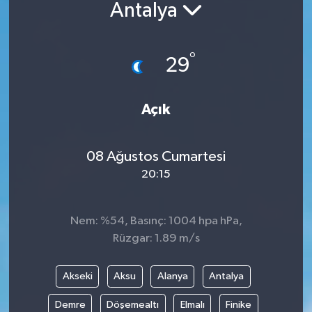
Antalya
°
29
Açık
08 Ağustos Cumartesi
20:15
Nem: %54, Basınç: 1004 hpa hPa,
Rüzgar: 1.89 m/s
Akseki
Aksu
Alanya
Antalya
Demre
Döşemealtı
Elmalı
Finike