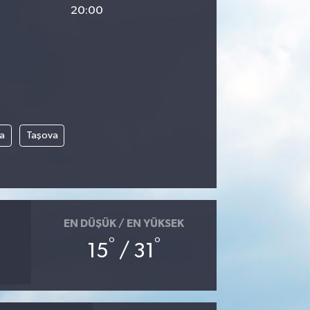
20:00
a
Taşova
EN DÜŞÜK / EN YÜKSEK
°
°
15
/ 31