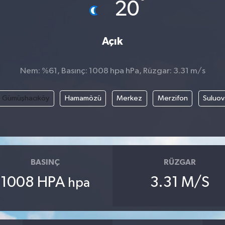
°
20
Açık
Nem: %61, Basınç: 1008 hpa hPa, Rüzgar: 3.31 m/s
Gümüşhacıköy
Hamamözü
Merkez
Merzifon
Suluov
BASINÇ
RÜZGAR
1008 HPA
3.31 M/S
hpa