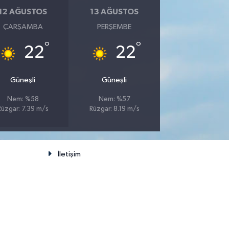
12 AĞUSTOS
13 AĞUSTOS
ÇARŞAMBA
PERŞEMBE
°
°
22
22
Güneşli
Güneşli
Nem: %58
Nem: %57
Rüzgar: 7.39 m/s
Rüzgar: 8.19 m/s
İletişim