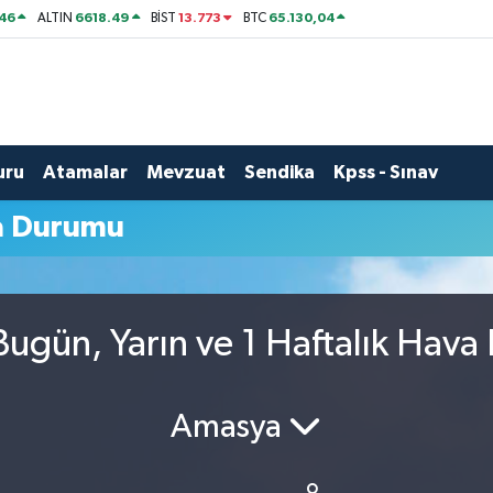
46
6618.49
13.773
65.130,04
ALTIN
BİST
BTC
uru
Atamalar
Mevzuat
Sendika
Kpss - Sınav
a Durumu
ugün, Yarın ve 1 Haftalık Hava
Amasya