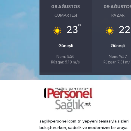
08 AĞUSTOS
09 AĞUSTO
CUMARTESI
PAZAR
°
23
22
Güneşli
Güneşli
Nem: %56
Nem: %57
Rüzgar: 5.19 m/s
Rüzgar: 7.31 m/
saglikpersonelicom.tr, yepyeni temasıyla sizleri
buluştururken, sadelik ve modernizmi bir araya