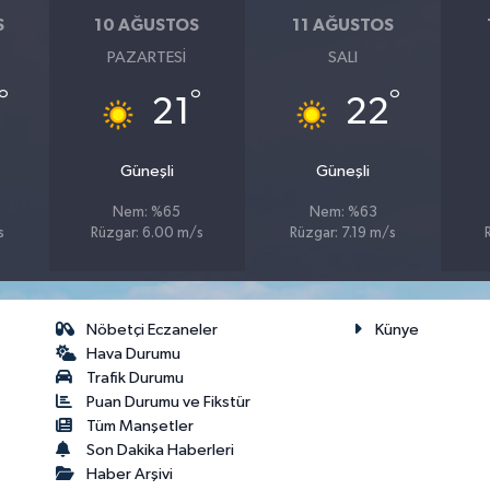
S
10 AĞUSTOS
11 AĞUSTOS
PAZARTESI
SALI
°
°
°
21
22
Güneşli
Güneşli
Nem: %65
Nem: %63
s
Rüzgar: 6.00 m/s
Rüzgar: 7.19 m/s
Nöbetçi Eczaneler
Künye
Hava Durumu
Trafik Durumu
Puan Durumu ve Fikstür
Tüm Manşetler
Son Dakika Haberleri
Haber Arşivi