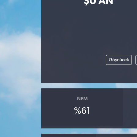
ŞU AN
Göynücek
NEM
%61