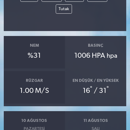
Tutak
NEM
BASINÇ
%31
1006 HPA
hpa
RÜZGAR
EN DÜŞÜK / EN YÜKSEK
°
°
1.00 M/S
16
/ 31
10 AĞUSTOS
11 AĞUSTOS
PAZARTESI
SALI