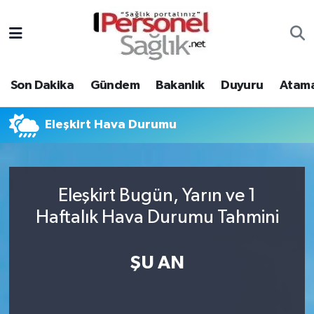
Son Dakika
Nöbetçi Eczaneler
Son Dakika
Gündem
Bakanlık
Duyuru
Atama
Gündem
Hava Durumu
Bakanlık
Trafik Durumu
Eleşkirt Hava Durumu
Duyuru
Süper Lig Puan Durumu ve Fikstür
Eleşkirt Bugün, Yarın ve 1
Atamalar
Tüm Manşetler
Haftalık Hava Durumu Tahmini
Mevzuat
Son Dakika Haberleri
ŞU AN
Sendika
Haber Arşivi
Kpss - Sınav