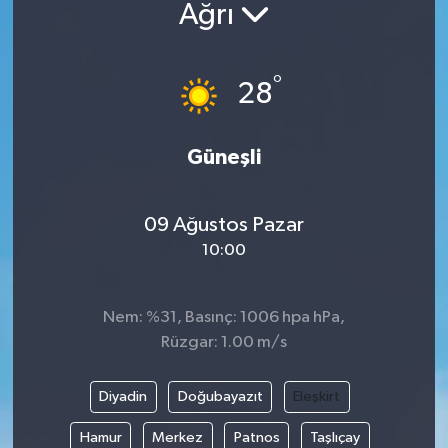
Ağrı
°
28
Güneşli
09 Ağustos Pazar
10:00
Nem: %31, Basınç: 1006 hpa hPa,
Rüzgar: 1.00 m/s
Diyadin
Doğubayazıt
Eleşkirt
Hamur
Merkez
Patnos
Taşlıçay