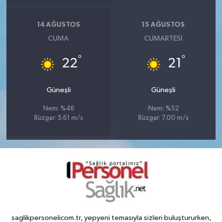
14 AĞUSTOS
15 AĞUSTOS
CUMA
CUMARTESI
°
°
22
21
Güneşli
Güneşli
Nem: %46
Nem: %52
Rüzgar: 5.61 m/s
Rüzgar: 7.00 m/s
saglikpersonelicom.tr, yepyeni temasıyla sizleri buluştururken,