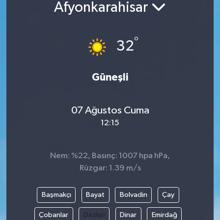
Afyonkarahisar
°
32
Güneşli
07 Ağustos Cuma
12:15
Nem: %22, Basınç: 1007 hpa hPa,
Rüzgar: 1.39 m/s
Başmakçı
Bayat
Bolvadin
Çay
Çobanlar
Dazkırı
Dinar
Emirdağ