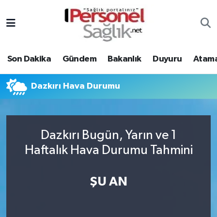
Son Dakika
Nöbetçi Eczaneler
Son Dakika
Gündem
Bakanlık
Duyuru
Atama
Gündem
Hava Durumu
Bakanlık
Trafik Durumu
Dazkırı Hava Durumu
Duyuru
Süper Lig Puan Durumu ve Fikstür
Dazkırı Bugün, Yarın ve 1
Atamalar
Tüm Manşetler
Haftalık Hava Durumu Tahmini
Mevzuat
Son Dakika Haberleri
ŞU AN
Sendika
Haber Arşivi
Kpss - Sınav