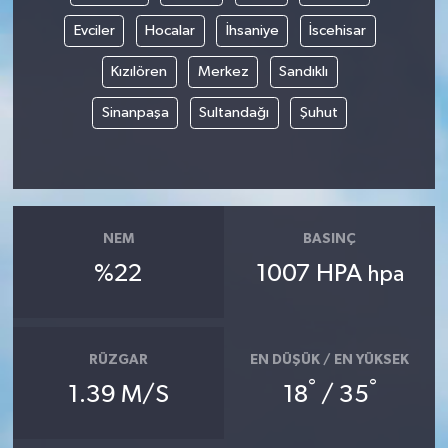
Evciler
Hocalar
İhsaniye
İscehisar
Kızılören
Merkez
Sandıklı
Sinanpaşa
Sultandağı
Şuhut
NEM
BASINÇ
%22
1007 HPA
hpa
RÜZGAR
EN DÜŞÜK / EN YÜKSEK
°
°
1.39 M/S
18
/ 35