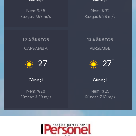
Nem: %36
Nem: %32
Rüzgar: 7.69 m/s
Rüzgar: 6.89 m/s
12 AĞUSTOS
13 AĞUSTOS
ÇARŞAMBA
PERŞEMBE
°
°
27
27
Güneşli
Güneşli
Nem: %28
Nem: %29
Rüzgar: 3.39 m/s
Rüzgar: 7.61 m/s