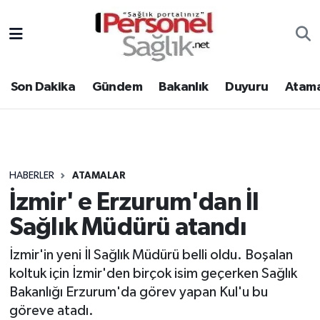
Son Dakika
Nöbetçi Eczaneler
Son Dakika
Gündem
Bakanlık
Duyuru
Atama
Gündem
Hava Durumu
Bakanlık
Trafik Durumu
Duyuru
Süper Lig Puan Durumu ve Fikstür
HABERLER
ATAMALAR
İzmir' e Erzurum'dan İl
Atamalar
Tüm Manşetler
Sağlık Müdürü atandı
Mevzuat
Son Dakika Haberleri
İzmir'in yeni İl Sağlık Müdürü belli oldu. Boşalan
koltuk için İzmir'den birçok isim geçerken Sağlık
Sendika
Haber Arşivi
Bakanlığı Erzurum'da görev yapan Kul'u bu
Kpss - Sınav
göreve atadı.