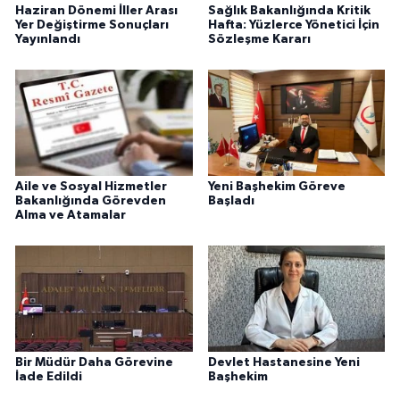
Haziran Dönemi İller Arası
Sağlık Bakanlığında Kritik
Yer Değiştirme Sonuçları
Hafta: Yüzlerce Yönetici İçin
Yayınlandı
Sözleşme Kararı
Aile ve Sosyal Hizmetler
Yeni Başhekim Göreve
Bakanlığında Görevden
Başladı
Alma ve Atamalar
Bir Müdür Daha Görevine
Devlet Hastanesine Yeni
İade Edildi
Başhekim