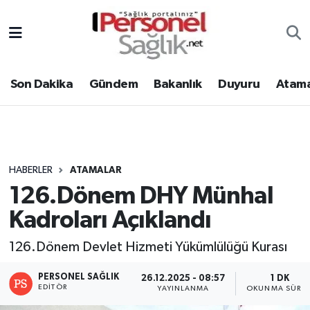
Son Dakika
Nöbetçi Eczaneler
Son Dakika
Gündem
Bakanlık
Duyuru
Atama
Gündem
Hava Durumu
Bakanlık
Trafik Durumu
Duyuru
Süper Lig Puan Durumu ve Fikstür
HABERLER
ATAMALAR
126.Dönem DHY Münhal
Atamalar
Tüm Manşetler
Kadroları Açıklandı
Mevzuat
Son Dakika Haberleri
126.Dönem Devlet Hizmeti Yükümlülüğü Kurası
Sendika
Haber Arşivi
PERSONEL SAĞLIK
26.12.2025 - 08:57
1 DK
EDITÖR
YAYINLANMA
OKUNMA SÜRES
Kpss - Sınav