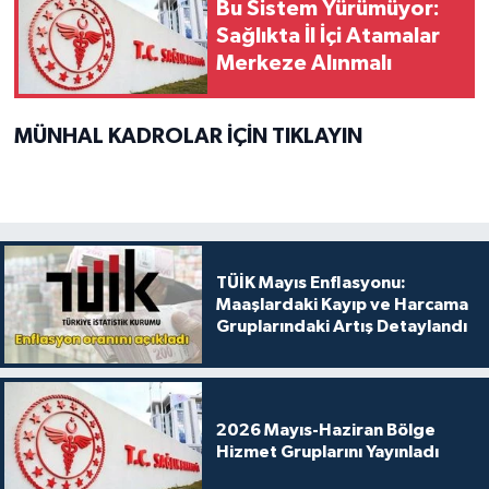
Bu Sistem Yürümüyor:
Sağlıkta İl İçi Atamalar
Merkeze Alınmalı
MÜNHAL KADROLAR İÇİN TIKLAYIN
TÜİK Mayıs Enflasyonu:
Maaşlardaki Kayıp ve Harcama
Gruplarındaki Artış Detaylandı
2026 Mayıs-Haziran Bölge
Hizmet Gruplarını Yayınladı