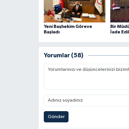
Yeni Başhekim Göreve
Bir Müd
Başladı
İade Edi
Yorumlar (58)
Gönder