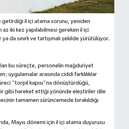
e getirdiği il içi atama sorunu, yeniden
 iki kez yapılabilmesi gereken il içi
 ya da sınırlı ve tartışmalı şekilde yürütülüyor.
 olan bu süreçte, personelin mağduriyet
n; uygulamalar arasında ciddi farklılıklar
süreci “torpil kapısı”na dönüştürdüğü,
r gibi hareket ettiği yönünde eleştiriler dile
sürecinin tamamen sürüncemede bırakıldığı
nda, Mayıs dönemi için il içi atama duyurusu