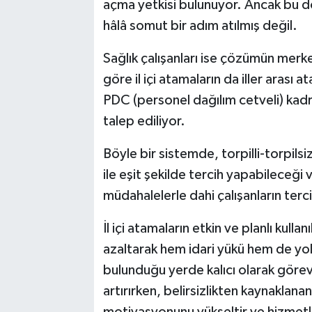
açma yetkisi bulunuyor. Ancak bu d
hâlâ somut bir adım atılmış değil.
Sağlık çalışanları ise çözümün merk
göre il içi atamaların da iller arası
PDC (personel dağılım cetveli) kadro
talep ediliyor.
Böyle bir sistemde, torpilli-torpil
ile eşit şekilde tercih yapabileceğ
müdahalelerle dahi çalışanların tercih
İl içi atamaların etkin ve planlı kull
azaltarak hem idari yükü hem de yoll
bulunduğu yerde kalıcı olarak göre
artırırken, belirsizlikten kaynaklanan
motivasyonunu yükseltir ve hizmetle