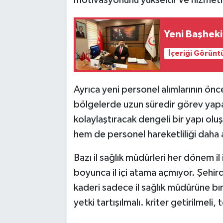
Yeni Başhek
İçeriği Görünt
Ayrıca yeni personel alımlarının önc
bölgelerde uzun süredir görev yapa
kolaylaştıracak dengeli bir yapı ol
hem de personel hareketliliği daha ad
Bazı il sağlık müdürleri her dönem il
boyunca il içi atama açmıyor. Şehir
kaderi sadece il sağlık müdürüne bı
yetki tartışılmalı. kriter getirilmeli, 