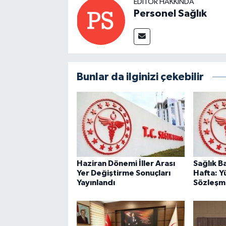
EDITÖR HAKKINDA
Personel Sağlık
Bunlar da ilginizi çekebilir
Haziran Dönemi İller Arası
Sağlık B
Yer Değiştirme Sonuçları
Hafta: Yü
Yayınlandı
Sözleşm