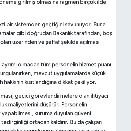
öneme girilmiş olmasına rağmen birçok ilde
ezî bir sistemden geçtiğini savunuyor. Buna
 atamalar gibi doğrudan Bakanlık tarafından, boş
ları üzerinden ve şeffaf şekilde açılması
siz ayrımı olmadan tüm personelin hizmet puanı
i vurgulanırken, mevcut uygulamalarda küçük
 hakkının kısıtlandığına dikkat çekiliyor.
anılması, geçici görevlendirmelere olan ihtiyacı
uk maliyetlerini düşürür. Personelin
v yapabilmesi, kuruma duyulan güveni
 tedirginliği ortadan kaldırır. Bu da çalışan
rin daha verimli yürütülmesine katkı sağlar.