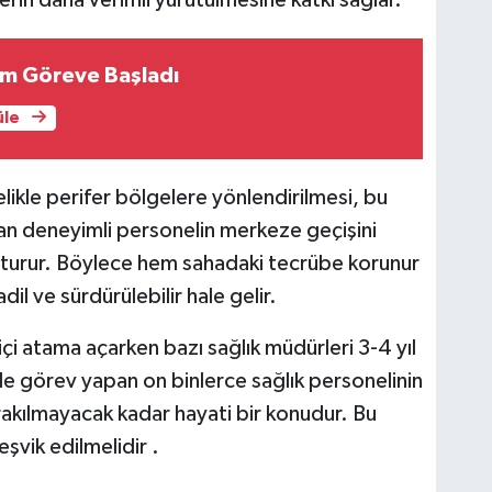
im Göreve Başladı
üle
elikle perifer bölgelere yönlendirilmesi, bu
n deneyimli personelin merkeze geçişini
uşturur. Böylece hem sahadaki tecrübe korunur
il ve sürdürülebilir hale gelir.
 içi atama açarken bazı sağlık müdürleri 3-4 yıl
de görev yapan on binlerce sağlık personelinin
rakılmayacak kadar hayati bir konudur. Bu
teşvik edilmelidir .