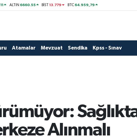
11
6660.55
13.779
64.959,79
ALTIN
BİST
BTC
uru
Atamalar
Mevzuat
Sendika
Kpss - Sınav
rümüyor: Sağlıkta İ
rkeze Alınmalı