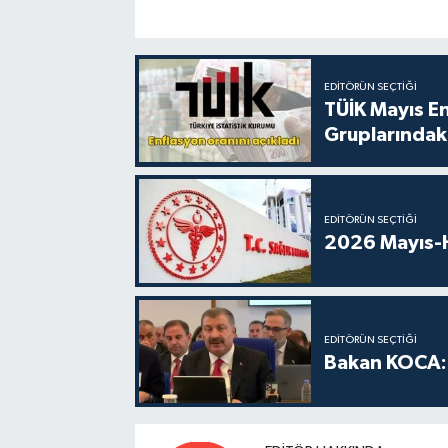
EDITÖRÜN SEÇTIĞI
TÜİK Mayıs E
Gruplarındaki
EDITÖRÜN SEÇTIĞI
2026 Mayıs-H
EDITÖRÜN SEÇTIĞI
Bakan KOCA: 