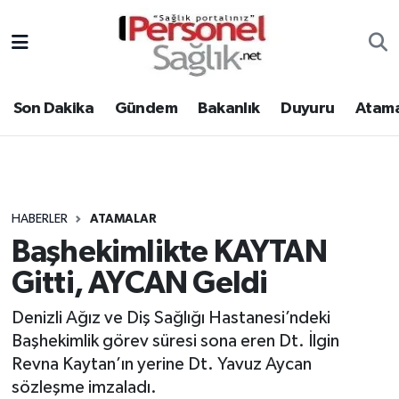
Son Dakika
Nöbetçi Eczaneler
Son Dakika
Gündem
Bakanlık
Duyuru
Atama
Gündem
Hava Durumu
Bakanlık
Trafik Durumu
Duyuru
Süper Lig Puan Durumu ve Fikstür
HABERLER
ATAMALAR
Başhekimlikte KAYTAN
Atamalar
Tüm Manşetler
Gitti, AYCAN Geldi
Mevzuat
Son Dakika Haberleri
Denizli Ağız ve Diş Sağlığı Hastanesi’ndeki
Başhekimlik görev süresi sona eren Dt. İlgin
Sendika
Haber Arşivi
Revna Kaytan’ın yerine Dt. Yavuz Aycan
Kpss - Sınav
sözleşme imzaladı.