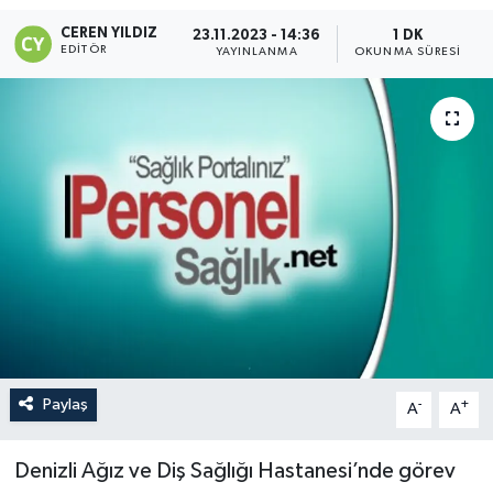
CEREN YILDIZ
23.11.2023 - 14:36
1 DK
EDITÖR
YAYINLANMA
OKUNMA SÜRESI
Paylaş
-
+
A
A
Denizli Ağız ve Diş Sağlığı Hastanesi’nde görev